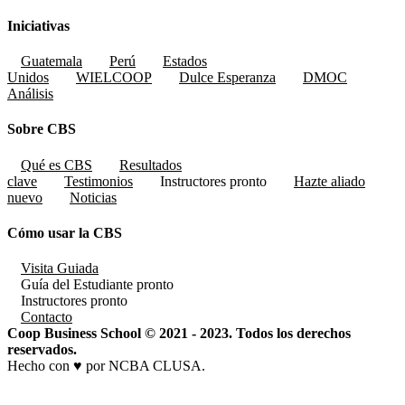
Iniciativas
Guatemala
Perú
Estados
Unidos
WIELCOOP
Dulce Esperanza
DMOC
Análisis
Sobre CBS
Qué es CBS
Resultados
clave
Testimonios
Instructores
pronto
Hazte aliado
nuevo
Noticias
Cómo usar la CBS
Visita Guiada
Guía del Estudiante
pronto
Instructores
pronto
Contacto
Coop Business School © 2021 - 2023. Todos los derechos
reservados.
Hecho con ♥ por NCBA CLUSA.