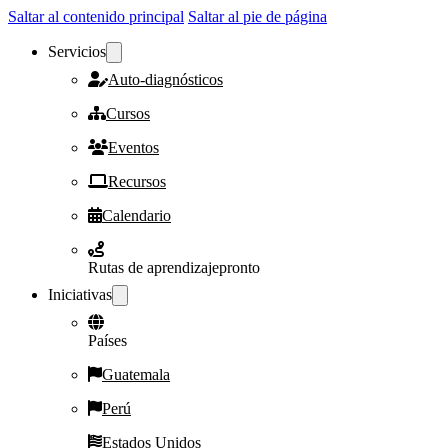
Saltar al contenido principal
Saltar al pie de página
Servicios
Auto-diagnósticos
Cursos
Eventos
Recursos
Calendario
Rutas de aprendizaje
pronto
Iniciativas
Países
Guatemala
Perú
Estados Unidos