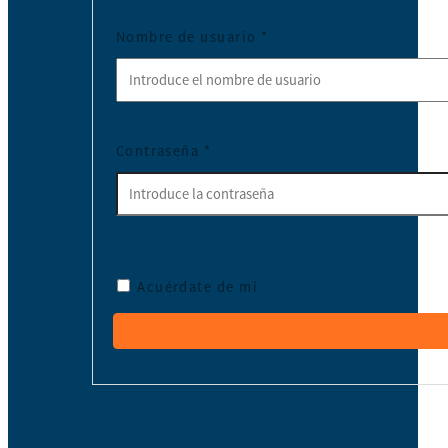
Nombre de usuario
*
Contraseña
*
Acuérdate de mí