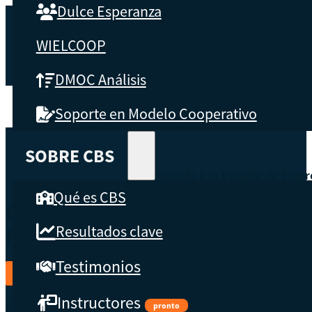
Dulce Esperanza
WIELCOOP
DMOC Análisis
Soporte en Modelo Cooperativo
SOBRE CBS
Bienvenido a la Escuela de Empr
Qué es CBS
DESARROLLA TUS HABILIDADES 
Resultados clave
FUNCIONAMIENTO DE TU COOPER
Testimonios
REGÍSTRATE
Instructores
pronto