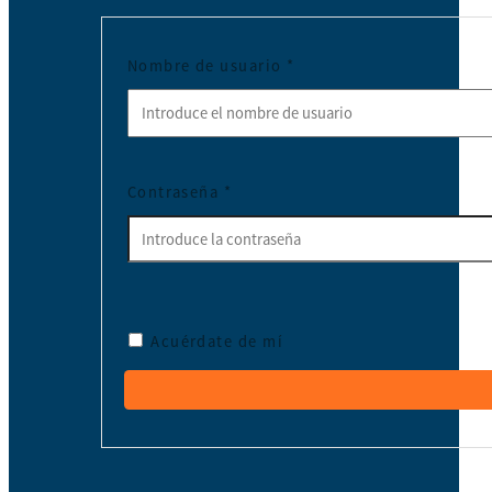
Nombre de usuario
*
Contraseña
*
Acuérdate de mí