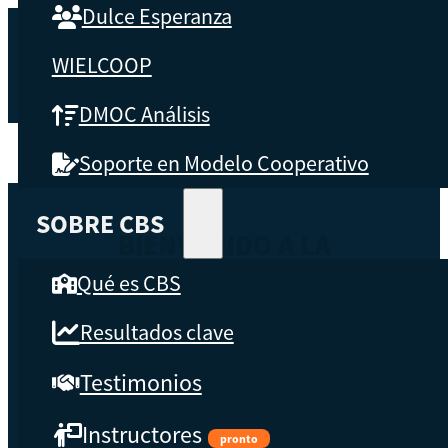
Dulce Esperanza
WIELCOOP
DMOC Análisis
Soporte en Modelo Cooperativo
SOBRE CBS
BIENVENIDO A LA
ESCUELA DE EMPRESAS
Qué es CBS
COOPERATIVAS
Resultados clave
Únete a la comunidad de cooperativistas de todo el mundo que
Testimonios
aprenden a mejorar sus habilidades y las competencias de sus
cooperativas.
Instructores
pronto