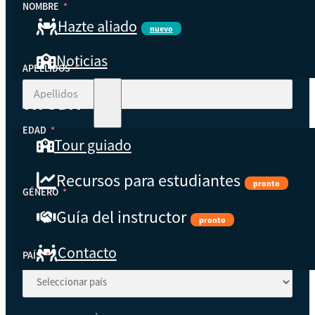
NOMBRE
Hazte aliado
nuevo
Noticias
APELLIDOS
AYUDA
EDAD
Tour guiado
Recursos para estudiantes
pronto
GÉNERO
Guía del instructor
pronto
Contacto
PAÍS