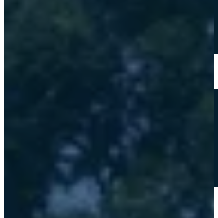
Hazte aliado
nuevo
Noticias
AYUDA
Tour guiado
Recursos para estudiantes
pronto
Guía del instructor
pronto
Contacto