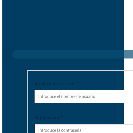
Nombre de usuario
*
Contraseña
*