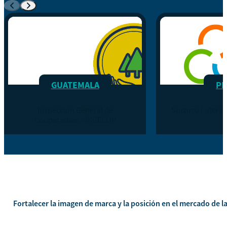
GUATEMALA
PE
Inspección General de
Socorro Luteran
Cooperativas - INGECOP
Fortalecer la imagen de marca y la posición en el mercado de l