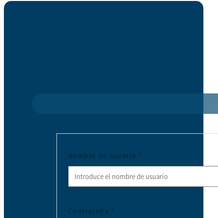
Nombre de usuario
*
Contraseña
*