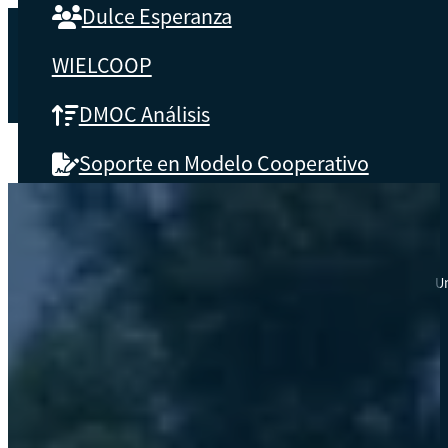
Dulce Esperanza
WIELCOOP
DMOC Análisis
Soporte en Modelo Cooperativo
SOBRE CBS
Qué es CBS
Un
Resultados clave
Testimonios
Instructores
pronto