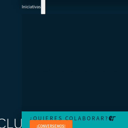
Iniciativas
COLABOREMOS Y AYUDEMOS A CREAR 
ECONOMÍA MÁS INTEGRADORA
Aprenda de expertos en temas jurídicos, administrativo
contables, financieros, de marketing y creación de cont
¿QUIERES COLABORAR?
¡CONVERSEMOS!