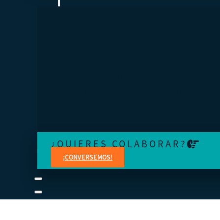
¿TE SIENTES PERDIDO?
Conéctese a una visita guiada o revise los manuales del
estudiante y del instructor a su propio ritmo.
¿QUIERES COLABORAR?
¡CONVERSEMOS!