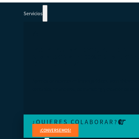
Servicios
PARTICIPAR EN CURSOS, TALLERES Y
SEMINARIOS WEB 100% ORIENTADOS A
COOPERATIVISMO.
Aprenda de expertos en temas jurídicos, administrativo
contables, financieros, de marketing y creación de cont
¿QUIERES COLABORAR?
¡CONVERSEMOS!