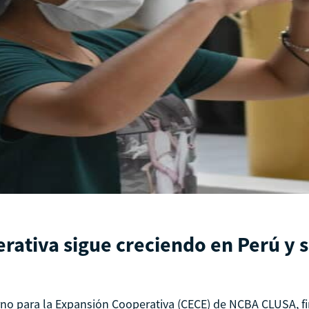
erativa sigue creciendo en Perú y
rno para la Expansión Cooperativa (CECE) de NCBA CLUSA, f