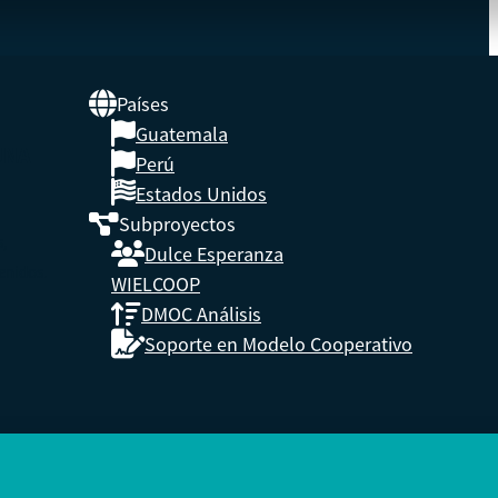
Países
Guatemala
UNA
Perú
Estados Unidos
Subproyectos
s,
Dulce Esperanza
enidos.
WIELCOOP
DMOC Análisis
Soporte en Modelo Cooperativo