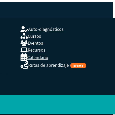
Auto-diagnósticos
Cursos
Eventos
L
Recursos
Calendario
Rutas de aprendizaje
pronto
s,
enidos.