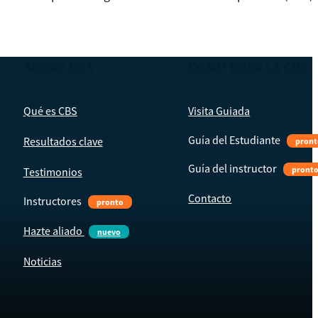
SOBRE CBS
CÓMO USAR LA CBS
Qué es CBS
Visita Guiada
Guía del Estudiante
Resultados clave
pront
Guía del instructor
pront
Testimonios
Contacto
Instructores
pronto
Hazte aliado
nuevo
Noticias