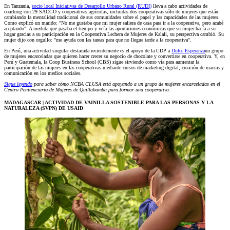
En Tanzania,
socio local Iniciativas de Desarrollo Urbano Rural (RUDI)
lleva a cabo actividades de
coaching con 29 SACCO y cooperativas agrícolas, incluidas dos cooperativas sólo de mujeres que están
cambiando la mentalidad tradicional de sus comunidades sobre el papel y las capacidades de las mujeres.
Como explicó un marido: "No me gustaba que mi mujer saliera de casa para ir a la cooperativa, pero acabé
aceptando". A medida que pasaba el tiempo y veía las aportaciones económicas que su mujer hacía a su
hogar gracias a su participación en la Cooperativa Lechera de Mujeres de Kalali, su perspectiva cambió. Su
mujer dijo con orgullo: "me ayuda con las tareas para que no llegue tarde a la cooperativa".
En Perú, una actividad singular destacada recientemente es el apoyo de la CDP a
Dulce Esperanza
un grupo
de mujeres encarceladas que quieren hacer crecer su negocio de chocolate y convertirse en cooperativa. Y, en
Perú y Guatemala, la Coop Business School (CBS) sigue sirviendo como vía para aumentar la
participación de las mujeres en las cooperativas mediante cursos de marketing digital, creación de marcas y
comunicación en los medios sociales.
Sigue leyendo
para saber cómo NCBA CLUSA está apoyando a un grupo de mujeres encarceladas en el
Centro Penitenciario de Mujeres de Quillabamba para formar una cooperativa.
MADAGASCAR | ACTIVIDAD DE VAINILLA SOSTENIBLE PARA LAS PERSONAS Y LA
NATURALEZA (SVPN) DE USAID