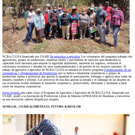
NCBA CLUSA financiado por USAID
De agricultor a agricultor
Los voluntarios del programa trabajan con
agricultores, grupos de productores, empresas rurales y proveedores de servicios para desarrollar la
capacidad local necesaria para mejorar la seguridad alimentaria, aumentar los ingresos, estimular el
crecimiento económico y abordar los retos medioambientales y de gestión de los recursos naturales. El
trabajo de agricultor a agricultor de NCBA CLUSA se enmarca en nuestro programa
Fortalecimiento de las
cooperativas
y Organizaciones de Productores
que se dedica a desarrollar cooperativas y grupos de
productores fuertes e inclusivos que apoyen la igualdad de participación, liderazgo y agencia entre todas las
mujeres, hombres y jóvenes. Los proyectos de esta área apoyan la entrada y el liderazgo de las mujeres en
sus economías locales mediante el desarrollo cooperativo, promoviendo, reforzando y ayudando a hacer
crecer las empresas cooperativas.
Sigue leyendo
para saber cómo el Programa de Agricultor a Agricultor de NCBA CLUSA, financiado por
USAID, ayudó a la Asociación de Productoras Libres de Marcala (APROLMA) de Honduras a convertirse
en una asociación cafetera dirigida por mujeres.
SENEGAL | USAID ALIMENTA EL FUTURO KAWOLOR