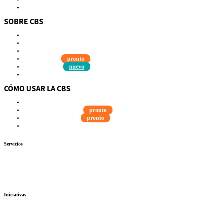
DMOC Análisis
SOBRE CBS
Qué es CBS
Resultados clave
Testimonios
Instructores
pronto
Hazte aliado
nuevo
Noticias
CÓMO USAR LA CBS
Visita Guiada
Guía del Estudiante
pronto
Guía del instructor
pronto
Contacto
Servicios
Autoevaluación
Cursos
Eventos
Biblioteca
Buscador de recursos
Calendario
Iniciativas
Guatemala
Perú
Estados Unidos
WIELCOOP
Dulce
Esperanza
DMOC Análisis