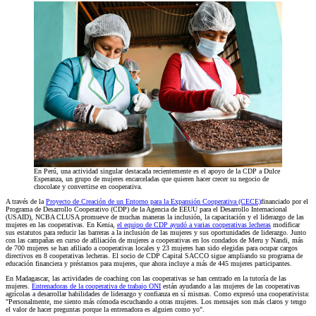
En Perú, una actividad singular destacada recientemente es el apoyo de la CDP a Dulce
Esperanza, un grupo de mujeres encarceladas que quieren hacer crecer su negocio de
chocolate y convertirse en cooperativa.
A través de la
Proyecto de Creación de un Entorno para la Expansión Cooperativa (CECE)
financiado por el
Programa de Desarrollo Cooperativo (CDP) de la Agencia de EEUU para el Desarrollo Internacional
(USAID), NCBA CLUSA promueve de muchas maneras la inclusión, la capacitación y el liderazgo de las
mujeres en las cooperativas. En Kenia,
el equipo de CDP ayudó a varias cooperativas lecheras
modificar
sus estatutos para reducir las barreras a la inclusión de las mujeres y sus oportunidades de liderazgo. Junto
con las campañas en curso de afiliación de mujeres a cooperativas en los condados de Meru y Nandi, más
de 700 mujeres se han afiliado a cooperativas locales y 23 mujeres han sido elegidas para ocupar cargos
directivos en 8 cooperativas lecheras. El socio de CDP Capital SACCO sigue ampliando su programa de
educación financiera y préstamos para mujeres, que ahora incluye a más de 445 mujeres participantes.
En Madagascar, las actividades de coaching con las cooperativas se han centrado en la tutoría de las
mujeres.
Entrenadoras de la cooperativa de trabajo ONI
están ayudando a las mujeres de las cooperativas
agrícolas a desarrollar habilidades de liderazgo y confianza en sí mismas. Como expresó una cooperativista:
"Personalmente, me siento más cómoda escuchando a otras mujeres. Los mensajes son más claros y tengo
el valor de hacer preguntas porque la entrenadora es alguien como yo".