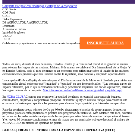
Comparte este post con tusamigos y colegas de la cooperativa
CDP Kenia
CDP Perú
CECE
Dulce Esperanza
DE AGRICULTOR A AGRICULTOR
Destacado
Alimentar el futuro
Igualdad de género
USAID
USDA
INSCRÍBETE AHORA
Colaboremos y ayudemos a crear una economía más integradora
Todos los años, durante el mes de marzo, Estados Unidos y la comunidad mundial en general se reúnen
para celebrar los logros de las mujeres. Mañana, 8 de marzo, se celebra el Día Internacional de la Mujer. Y
en Estados Unidos, todo el mes de marzo es un momento para reflexionar sobre el legado de las mujeres
estadounidenses pioneras que han luchado contra la injusticia, roto barreras y ampliado oportunidades.
La campaña #EmbraceEquity de este año para el Día Internacional de la Mujer está diseñada para iniciar una
conversación global sobre por qué "igualdad" y "equidad" no son intercambiables. "Las personas parten de
lugares diferentes, por lo que la verdadera inclusión y pertenencia requieren una acción equitativa", afirman
los organizadores de la campaña.
Más información sobre la diferencia entre igualdad y equidad aquí
.
En
NCBA CLUSA
Creemos que promover la equidad de género es esencial para construir hogares,
comunidades, empresas y cooperativas prósperas. #EmbraceEquity en nuestro trabajo para construir una
economía inclusiva que capacite a las personas para alcanzar la prosperidad y el bienestar compartidos.
Para dar comienzo a este número de Co-op Weekly, destacamos ejemplos de cómo algunos de nuestros
proyectos globales están poniendo en práctica una programación inclusiva. Más adelante este mes, daremos
a conocer en las redes sociales a algunas de las mujeres que están detrás de nuestro trabajo sobre el terreno.
Y el jueves 30 de marzo concluiremos el mes de marzo con un seminario web que destacará el trabajo de
NCBA CLUSA en materia de igualdad de género.
GLOBAL | CREAR UN ENTORNO PARA LA EXPANSIÓN COOPERATIVA (CECE)