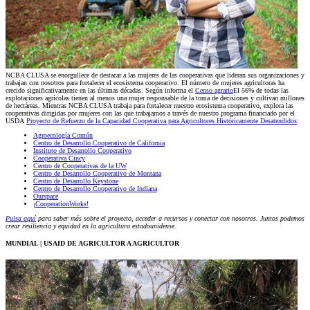
NCBA CLUSA se enorgullece de destacar a las mujeres de las cooperativas que lideran sus organizaciones y
trabajan con nosotros para fortalecer el ecosistema cooperativo. El número de mujeres agricultoras ha
crecido significativamente en las últimas décadas. Según informa el
Censo agrario
El 56% de todas las
explotaciones agrícolas tienen al menos una mujer responsable de la toma de decisiones y cultivan millones
de hectáreas. Mientras NCBA CLUSA trabaja para fortalecer nuestro ecosistema cooperativo, explora las
cooperativas dirigidas por mujeres con las que trabajamos a través de nuestro programa financiado por el
USDA
Proyecto de Refuerzo de la Capacidad Cooperativa para Agricultores Históricamente Desatendidos
:
Agroecología Común
Centro de Desarrollo Cooperativo de California
Instituto de Desarrollo Cooperativo
Cooperativa Cincy
Centro de Cooperativas de la UW
Centro de Desarrollo Cooperativo de Montana
Centro de Desarrollo Keystone
Centro de Desarrollo Cooperativo de Indiana
Ourspace
¡CooperationWorks!
Pulsa aquí
para saber más sobre el proyecto, acceder a recursos y conectar con nosotros. Juntos podemos
crear resiliencia y equidad en la agricultura estadounidense.
MUNDIAL | USAID DE AGRICULTOR A AGRICULTOR