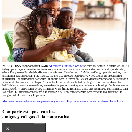
NCBA CLUSA financiado por USAID
Alimentar al futuro Kawolor
se cerró en Senegal a finales de 2022 y
trabajó para mejorar la nutrición de niños y madres mediante un enfoque sistémico de la disponibilidad,
educación y sostenibilidad de alimentos nutritivos. Kawolor utilizó
debbo galle
o grupos de madres, como
plataforma para introducir a las madres, las mujeres en edad reproductiva y los padres en la educación
nutricional, las actividades hortícolas, el ahorro para la inversión, las actividades generadoras de ingresos y
la toma de decisiones en el hogar. Al abordar las necesidades de todo el hogar, Kawolor implementó
habilidades y recursos sostenibles, garantizando que estos enfoques condujeran a la adopción de una mejor
alimentación y preparación de los alimentos y, en última instancia, a mejores resultados nutricionales para
los niños. El proyecto contribuyó a la estrategia del gobierno senegalés para frenar la malnutrición, la
inseguridad alimentaria y la pobreza.
Más información sobre nuestros programas globales
Explora nuestro enfoque del desarrollo inclusivo
Comparte este post con tus
amigos y colegas de la cooperativa