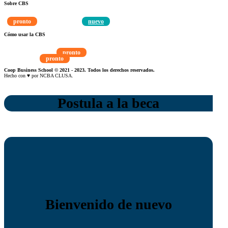
Sobre CBS
Qué es CBS
Resultados clave
Testimonios
Instructores
pronto
nuevo
Hazte aliado
Noticias
Cómo usar la CBS
Visita Guiada
pronto
Guía del Estudiante
pronto
Instructores
Contacto
Coop Business School © 2021 - 2023. Todos los derechos reservados.
Hecho con ♥ por NCBA CLUSA.
Postula a la beca
Bienvenido de nuevo