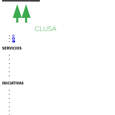
SERVICIOS
Autoevaluación
Cursos
Eventos
Biblioteca
Buscador de recursos
Calendario
INICIATIVAS
Países
Guatemala
Perú
Estados Unidos
Subproyectos
WIELCOOP
Dulce Esperanza