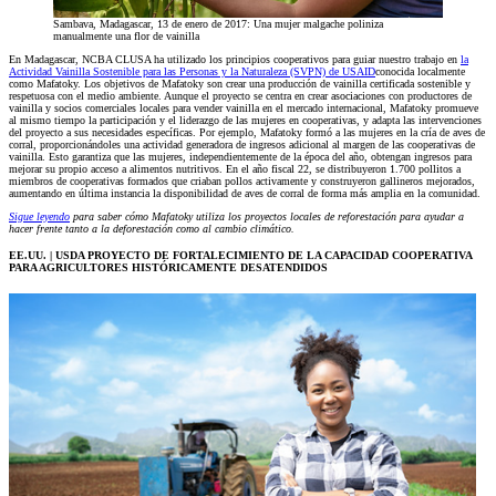
Sambava, Madagascar, 13 de enero de 2017: Una mujer malgache poliniza
manualmente una flor de vainilla
En Madagascar, NCBA CLUSA ha utilizado los principios cooperativos para guiar nuestro trabajo en
la
Actividad Vainilla Sostenible para las Personas y la Naturaleza (SVPN) de USAID
conocida localmente
como Mafatoky. Los objetivos de Mafatoky son crear una producción de vainilla certificada sostenible y
respetuosa con el medio ambiente. Aunque el proyecto se centra en crear asociaciones con productores de
vainilla y socios comerciales locales para vender vainilla en el mercado internacional, Mafatoky promueve
al mismo tiempo la participación y el liderazgo de las mujeres en cooperativas, y adapta las intervenciones
del proyecto a sus necesidades específicas. Por ejemplo, Mafatoky formó a las mujeres en la cría de aves de
corral, proporcionándoles una actividad generadora de ingresos adicional al margen de las cooperativas de
vainilla. Esto garantiza que las mujeres, independientemente de la época del año, obtengan ingresos para
mejorar su propio acceso a alimentos nutritivos. En el año fiscal 22, se distribuyeron 1.700 pollitos a
miembros de cooperativas formados que criaban pollos activamente y construyeron gallineros mejorados,
aumentando en última instancia la disponibilidad de aves de corral de forma más amplia en la comunidad.
Sigue leyendo
para saber cómo Mafatoky utiliza los proyectos locales de reforestación para ayudar a
hacer frente tanto a la deforestación como al cambio climático.
EE.UU. | USDA PROYECTO DE FORTALECIMIENTO DE LA CAPACIDAD COOPERATIVA
PARA AGRICULTORES HISTÓRICAMENTE DESATENDIDOS