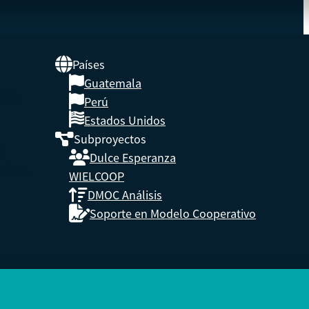
Países
Guatemala
UNA
Perú
Estados Unidos
Subproyectos
s,
Dulce Esperanza
enidos.
WIELCOOP
DMOC Análisis
Soporte en Modelo Cooperativo