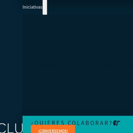
Iniciativas
COLABOREMOS Y AYUDEMOS A CREAR 
ECONOMÍA MÁS INTEGRADORA
Aprenda de expertos en temas jurídicos, administrativo
contables, financieros, de marketing y creación de cont
¿QUIERES COLABORAR?
¡CONVERSEMOS!