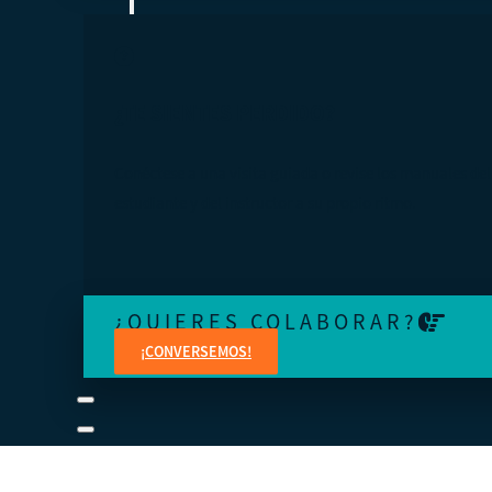
¿TE SIENTES PERDIDO?
Conéctese a una visita guiada o revise los manuales del
estudiante y del instructor a su propio ritmo.
¿QUIERES COLABORAR?
¡CONVERSEMOS!