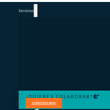
Servicios
PARTICIPAR EN CURSOS, TALLERES Y
SEMINARIOS WEB 100% ORIENTADOS A
COOPERATIVISMO.
Aprenda de expertos en temas jurídicos, administrativo
contables, financieros, de marketing y creación de cont
¿QUIERES COLABORAR?
¡CONVERSEMOS!