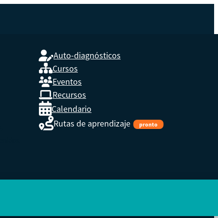
Auto-diagnósticos
Cursos
Eventos
L
Recursos
Calendario
Rutas de aprendizaje
pronto
s,
enidos.