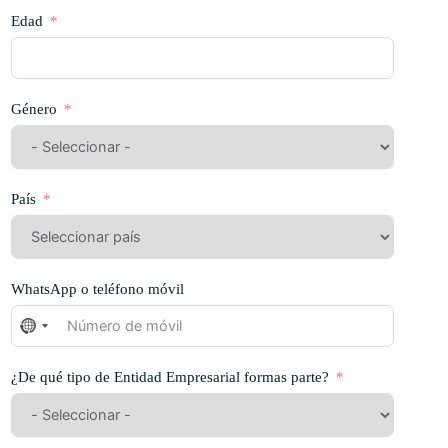
Edad
Género
País
WhatsApp o teléfono móvil
No
se
ha
¿De qué tipo de Entidad Empresarial formas parte?
seleccionado
ningún
país