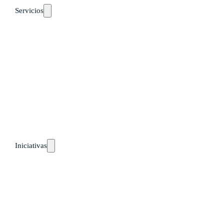
Servicios
Auto-diagnósticos
Cursos
Eventos
Recursos
Calendario
Rutas de aprendizaje
pronto
Iniciativas
Países
Guatemala
Perú