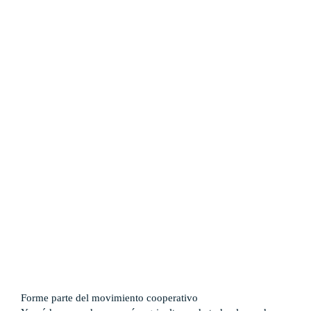
Países
Guatemala
Perú
Estados Unidos
Subproyectos
Dulce Esperanza
WIELCOOP
DMOC Análisis
Feria DIME
ECO Cacao
Soporte en Modelo Cooperativo
Forme parte del movimiento cooperativo