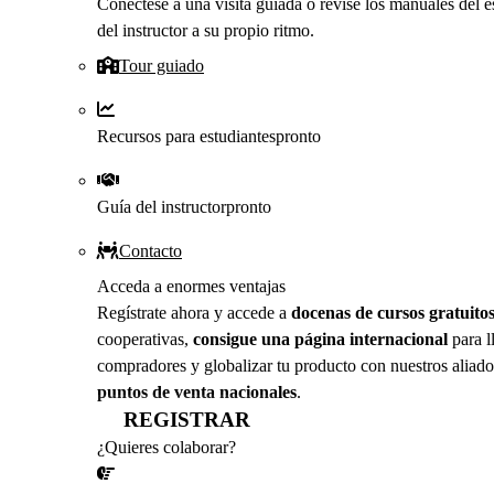
Conéctese a una visita guiada o revise los manuales del e
del instructor a su propio ritmo.
Tour guiado
Recursos para estudiantes
pronto
Guía del instructor
pronto
Contacto
Acceda a enormes ventajas
Regístrate ahora y accede a
docenas de cursos gratuito
cooperativas,
consigue una página internacional
para l
compradores y globalizar tu producto con nuestros aliado
puntos de venta nacionales
.
REGISTRAR
¿Quieres colaborar?