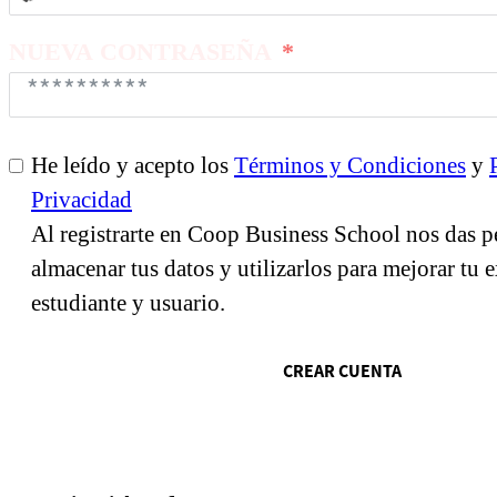
se
ha
NUEVA CONTRASEÑA
seleccionado
ningún
país
He leído y acepto los
Términos y Condiciones
y
Privacidad
Al registrarte en Coop Business School nos das p
almacenar tus datos y utilizarlos para mejorar tu
estudiante y usuario.
CREAR CUENTA