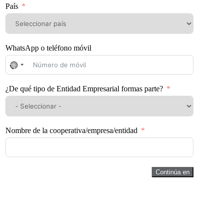
País
WhatsApp o teléfono móvil
No
se
ha
¿De qué tipo de Entidad Empresarial formas parte?
seleccionado
ningún
país
Nombre de la cooperativa/empresa/entidad
Continúa en