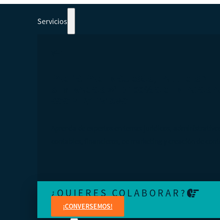
Servicios
PARTICIPAR EN CURSOS, TALLERES Y
SEMINARIOS WEB 100% ORIENTADOS A
COOPERATIVISMO.
Aprenda de expertos en temas jurídicos, administrativo
contables, financieros, de marketing y creación de cont
¿QUIERES COLABORAR?
¡CONVERSEMOS!