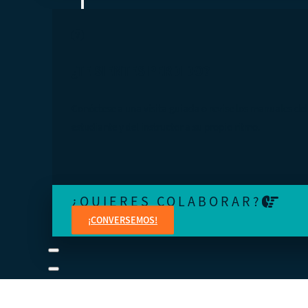
¿TE SIENTES PERDIDO?
Conéctese a una visita guiada o revise los manuales del
estudiante y del instructor a su propio ritmo.
¿QUIERES COLABORAR?
¡CONVERSEMOS!