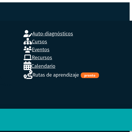
Auto-diagnósticos
Cursos
Eventos
L
Recursos
Calendario
Rutas de aprendizaje
pronto
s,
enidos.