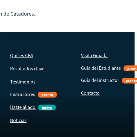
 de Catadores...
SOBRE CBS
CÓMO USAR LA CBS
Qué es CBS
Visita Guiada
Guía del Estudiante
Resultados clave
pront
Guía del instructor
pront
Testimonios
Contacto
Instructores
pronto
Hazte aliado
nuevo
Noticias