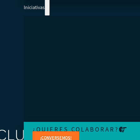
Iniciativas
COLABOREMOS Y AYUDEMOS A CREAR 
ECONOMÍA MÁS INTEGRADORA
Aprenda de expertos en temas jurídicos, administrativo
contables, financieros, de marketing y creación de cont
¿QUIERES COLABORAR?
¡CONVERSEMOS!