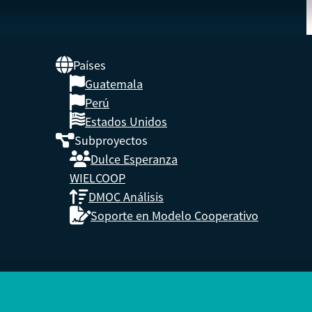
Países
Guatemala
UNA
Perú
Estados Unidos
Subproyectos
s,
Dulce Esperanza
enidos.
WIELCOOP
DMOC Análisis
Soporte en Modelo Cooperativo