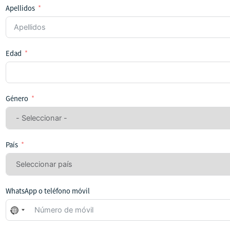
Apellidos
Edad
Género
País
WhatsApp o teléfono móvil
No
se