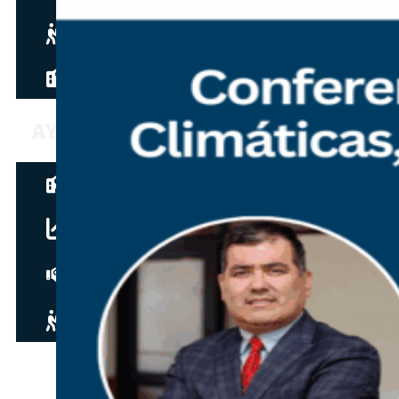
Hazte aliado
nuevo
Noticias
AYUDA
Tour guiado
Recursos para estudiantes
pronto
Guía del instructor
pronto
Contacto