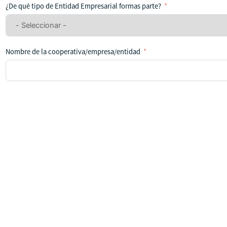
ha
¿De qué tipo de Entidad Empresarial formas parte?
seleccionado
ningún
país
Nombre de la cooperativa/empresa/entidad