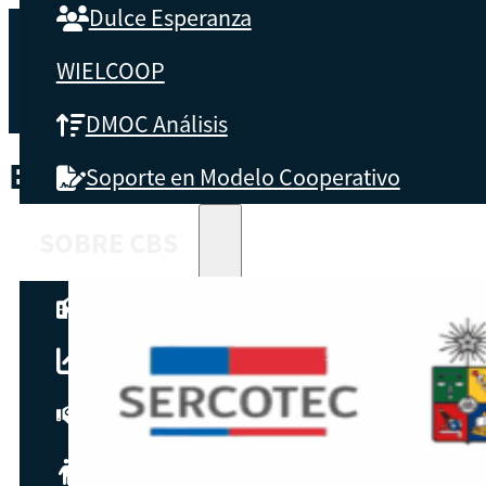
Dulce Esperanza
WIELCOOP
DMOC Análisis
ETIQUETA:
FCD
Soporte en Modelo Cooperativo
SOBRE CBS
Qué es CBS
Resultados clave
Testimonios
Instructores
pronto