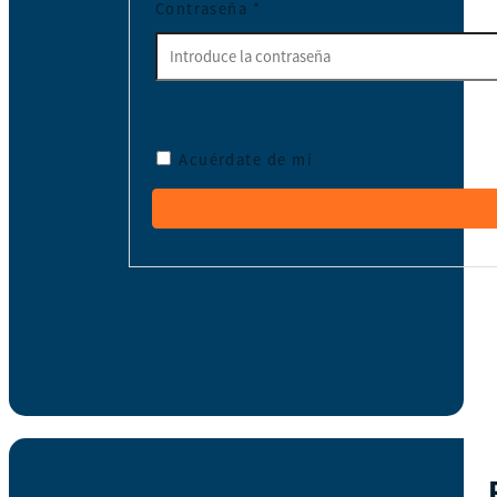
Contraseña
*
Acuérdate de mí