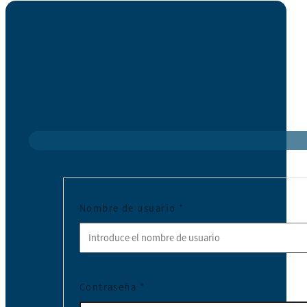
Nombre de usuario
*
Contraseña
*