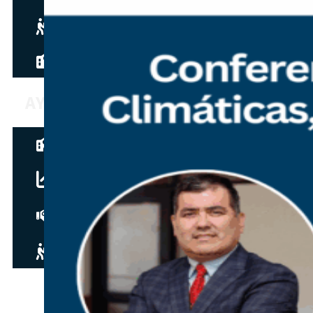
Hazte aliado
nuevo
Noticias
AYUDA
Tour guiado
Recursos para estudiantes
pronto
Guía del instructor
pronto
Contacto