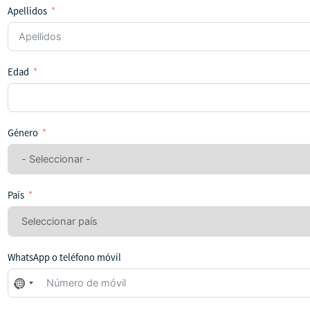
Apellidos
Edad
Género
País
WhatsApp o teléfono móvil
No
se