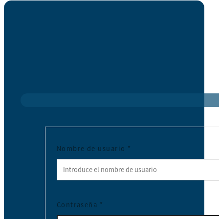
Nombre de usuario
*
Contraseña
*