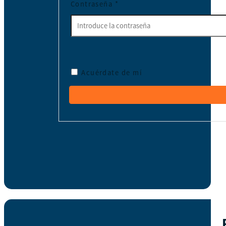
Contraseña
*
Acuérdate de mí