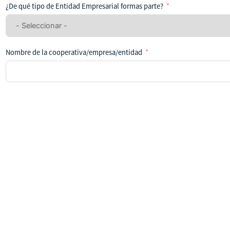
ha
¿De qué tipo de Entidad Empresarial formas parte?
seleccionado
ningún
país
Nombre de la cooperativa/empresa/entidad