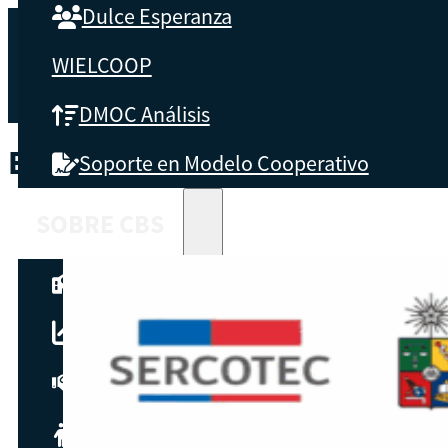
Dulce Esperanza
WIELCOOP
DMOC Análisis
ETIQUETA:
CLIMA
Soporte en Modelo Cooperativo
SOBRE CBS
Qué es CBS
Resultados clave
Testimonios
Instructores
pronto