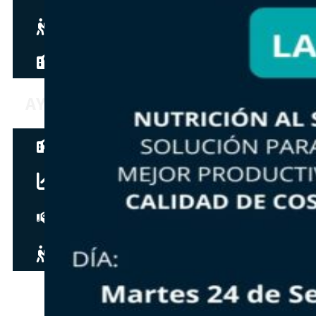
Hazte aliado
nuevo
Noticias
AYUDA
Tour guiado
Recursos para estudiantes
pronto
Guía del instructor
pronto
Contacto