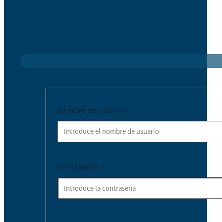
Nombre de usuario
*
Contraseña
*