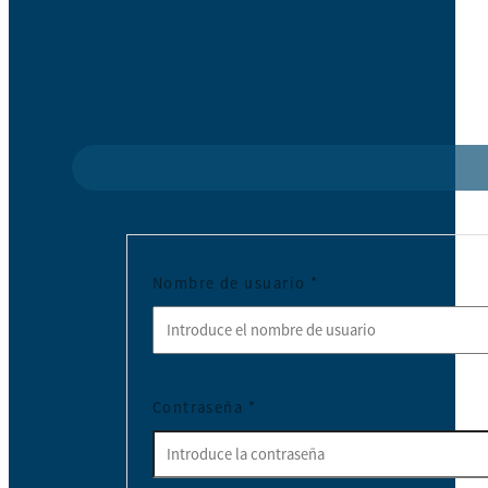
Nombre de usuario
*
Contraseña
*