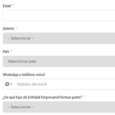
Edad
Género
País
WhatsApp o teléfono móvil
No
se
ha
¿De qué tipo de Entidad Empresarial formas parte?
seleccionado
ningún
país