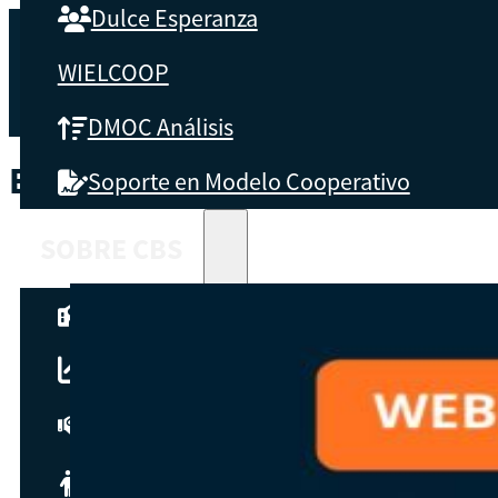
Dulce Esperanza
WIELCOOP
DMOC Análisis
ETIQUETA:
COOP PERUANAS
Soporte en Modelo Cooperativo
SOBRE CBS
Qué es CBS
Resultados clave
Testimonios
Instructores
pronto