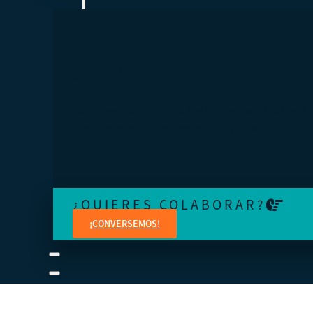
¿TE SIENTES PERDIDO?
Conéctese a una visita guiada o revise los manuales del
estudiante y del instructor a su propio ritmo.
¿QUIERES COLABORAR?
¡CONVERSEMOS!