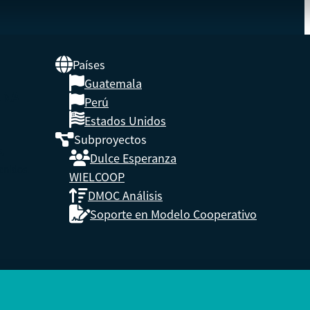
Países
Guatemala
UNA
Perú
Estados Unidos
Subproyectos
s,
Dulce Esperanza
enidos.
WIELCOOP
DMOC Análisis
Soporte en Modelo Cooperativo