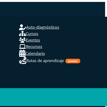
Auto-diagnósticos
Cursos
Eventos
L
Recursos
Calendario
Rutas de aprendizaje
pronto
s,
enidos.