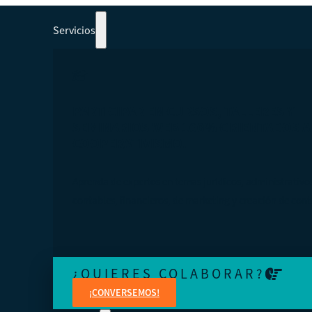
Servicios
PARTICIPAR EN CURSOS, TALLERES Y
SEMINARIOS WEB 100% ORIENTADOS A
COOPERATIVISMO.
Aprenda de expertos en temas jurídicos, administrativo
contables, financieros, de marketing y creación de cont
¿QUIERES COLABORAR?
¡CONVERSEMOS!