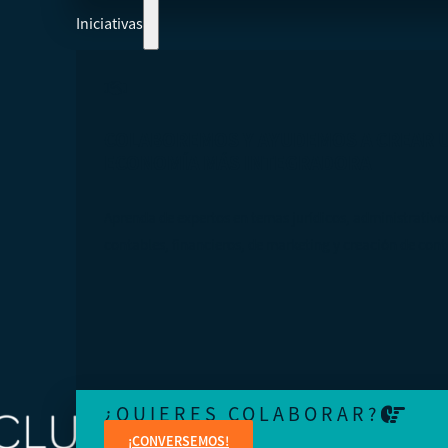
Iniciativas
COLABOREMOS Y AYUDEMOS A CREAR 
ECONOMÍA MÁS INTEGRADORA
Aprenda de expertos en temas jurídicos, administrativo
contables, financieros, de marketing y creación de cont
¿QUIERES COLABORAR?
¡CONVERSEMOS!