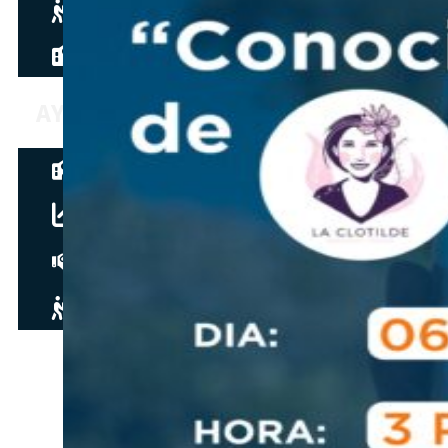
Hazte aliado
nuevo
Noticias
AYUDA
Tour guiado
Recursos para estudiantes
pronto
Guía del instructor
pronto
Contacto