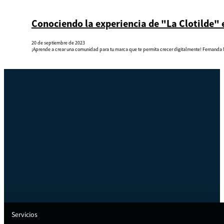
Conociendo la experiencia de "La Clotilde" 
20 de septiembre de 2023
¡Aprende a crear una comunidad para tu marca que te permita crecer digitalmente! Fernanda 
Servicios