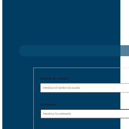
Nombre de usuario
*
Contraseña
*