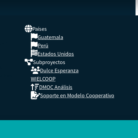
Países
Guatemala
UNA
Perú
Estados Unidos
Subproyectos
s,
Dulce Esperanza
enidos.
WIELCOOP
DMOC Análisis
Soporte en Modelo Cooperativo