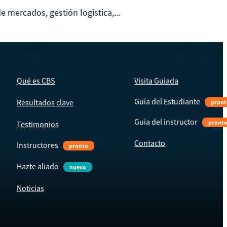
 mercados, gestión logística,...
SOBRE CBS
CÓMO USAR LA CBS
Qué es CBS
Visita Guiada
Guía del Estudiante
Resultados clave
pront
Guía del instructor
pront
Testimonios
Contacto
Instructores
pronto
Hazte aliado
nuevo
Noticias