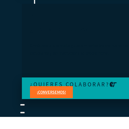
¿TE SIENTES PERDIDO?
Conéctese a una visita guiada o revise los manuales del
estudiante y del instructor a su propio ritmo.
¿QUIERES COLABORAR?
¡CONVERSEMOS!