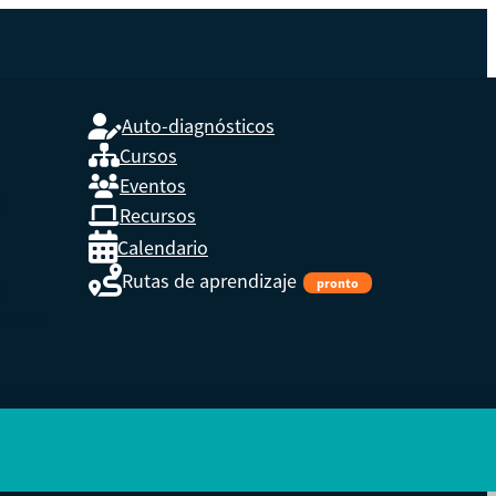
Auto-diagnósticos
Cursos
Eventos
L
Recursos
Calendario
Rutas de aprendizaje
pronto
s,
enidos.