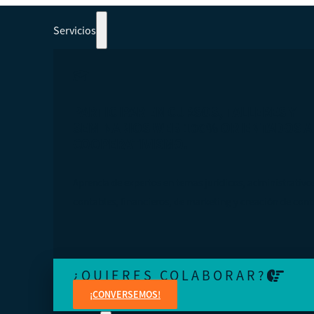
Servicios
PARTICIPAR EN CURSOS, TALLERES Y
SEMINARIOS WEB 100% ORIENTADOS A
COOPERATIVISMO.
Aprenda de expertos en temas jurídicos, administrativo
contables, financieros, de marketing y creación de cont
¿QUIERES COLABORAR?
¡CONVERSEMOS!