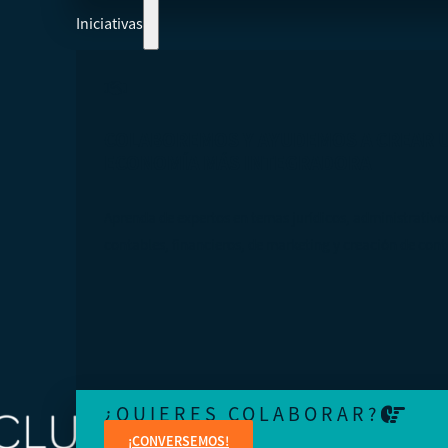
Iniciativas
COLABOREMOS Y AYUDEMOS A CREAR 
ECONOMÍA MÁS INTEGRADORA
Aprenda de expertos en temas jurídicos, administrativo
contables, financieros, de marketing y creación de cont
¿QUIERES COLABORAR?
¡CONVERSEMOS!