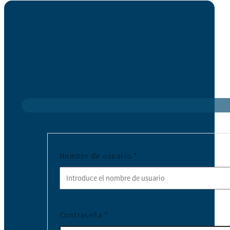
Nombre de usuario
*
Contraseña
*