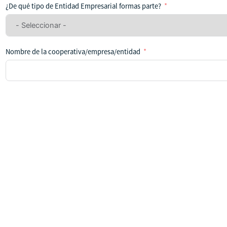
ha
¿De qué tipo de Entidad Empresarial formas parte?
seleccionado
ningún
país
Nombre de la cooperativa/empresa/entidad