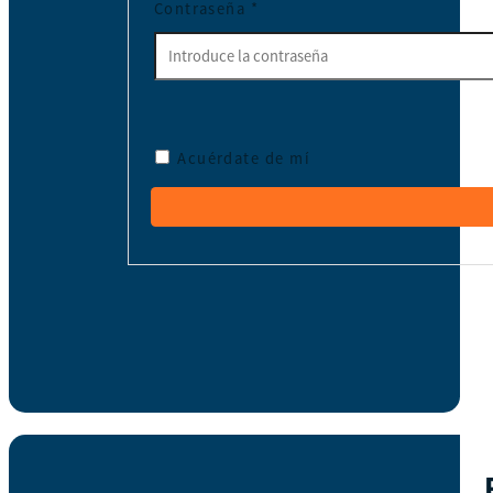
Contraseña
*
Acuérdate de mí