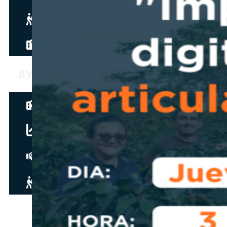
Hazte aliado
nuevo
Noticias
AYUDA
Tour guiado
Recursos para estudiantes
pronto
Guía del instructor
pronto
Contacto