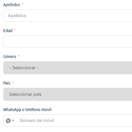
Apellidos
Edad
Género
País
WhatsApp o teléfono móvil
No
se