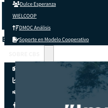
Dulce Esperanza
WIELCOOP
DMOC Análisis
ETIQUETA:
CUSCO
Soporte en Modelo Cooperativo
SOBRE CBS
Qué es CBS
Resultados clave
Testimonios
Instructores
pronto