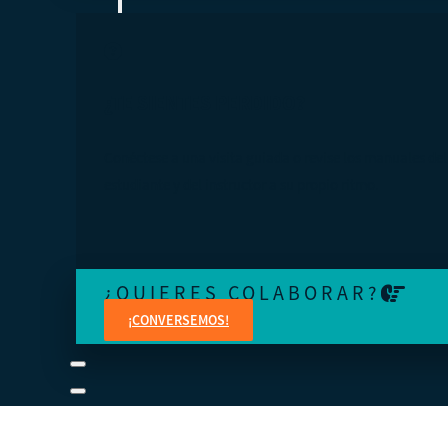
¿TE SIENTES PERDIDO?
Conéctese a una visita guiada o revise los manuales del
estudiante y del instructor a su propio ritmo.
¿QUIERES COLABORAR?
¡CONVERSEMOS!