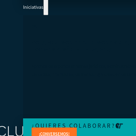
Iniciativas
COLABOREMOS Y AYUDEMOS A CREAR 
ECONOMÍA MÁS INTEGRADORA
Aprenda de expertos en temas jurídicos, administrativo
contables, financieros, de marketing y creación de cont
¿QUIERES COLABORAR?
¡CONVERSEMOS!