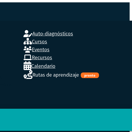
Auto-diagnósticos
Cursos
Eventos
L
Recursos
Calendario
Rutas de aprendizaje
pronto
s,
enidos.