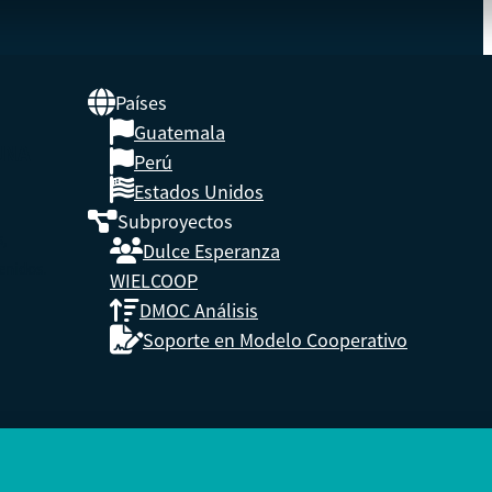
Países
Guatemala
UNA
Perú
Estados Unidos
Subproyectos
s,
Dulce Esperanza
enidos.
WIELCOOP
DMOC Análisis
Soporte en Modelo Cooperativo