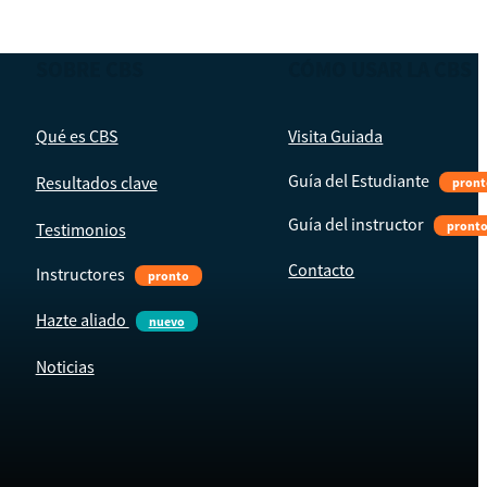
SOBRE CBS
CÓMO USAR LA CBS
Qué es CBS
Visita Guiada
Guía del Estudiante
Resultados clave
pront
Guía del instructor
pront
Testimonios
Contacto
Instructores
pronto
Hazte aliado
nuevo
Noticias