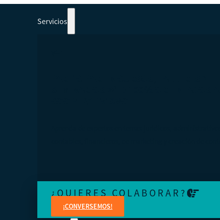
Servicios
PARTICIPAR EN CURSOS, TALLERES Y
SEMINARIOS WEB 100% ORIENTADOS A
COOPERATIVISMO.
Aprenda de expertos en temas jurídicos, administrativo
contables, financieros, de marketing y creación de cont
¿QUIERES COLABORAR?
¡CONVERSEMOS!