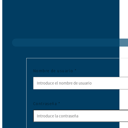
Nombre de usuario
*
Contraseña
*