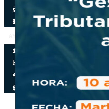
Hazte aliado
nuevo
Noticias
AYUDA
Tour guiado
Recursos para estudiantes
pronto
Guía del instructor
pronto
Contacto