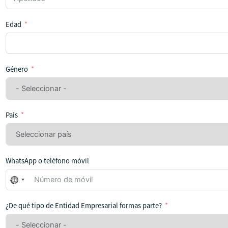
Edad
Género
País
WhatsApp o teléfono móvil
No
se
ha
¿De qué tipo de Entidad Empresarial formas parte?
seleccionado
ningún