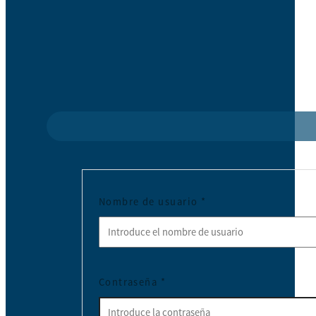
Nombre de usuario
*
Contraseña
*