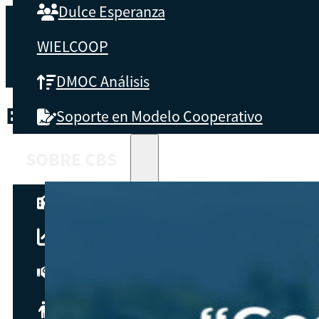
Dulce Esperanza
WIELCOOP
DMOC Análisis
ETIQUETA:
GESTON CONTABL
Soporte en Modelo Cooperativo
SOBRE CBS
Qué es CBS
Resultados clave
Testimonios
Instructores
pronto