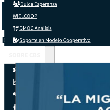
Dulce Esperanza
WIELCOOP
DMOC Análisis
ETIQUETA:
GOBIERNO DE GUA
Soporte en Modelo Cooperativo
SOBRE CBS
Qué es CBS
Resultados clave
Testimonios
Instructores
pronto