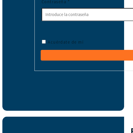
Contraseña
*
Acuérdate de mí