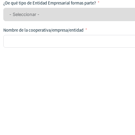
ha
¿De qué tipo de Entidad Empresarial formas parte?
seleccionado
ningún
país
Nombre de la cooperativa/empresa/entidad