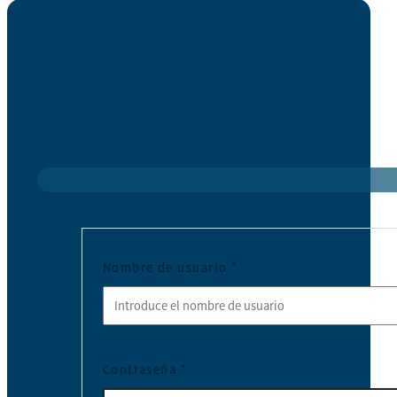
Nombre de usuario
*
Contraseña
*