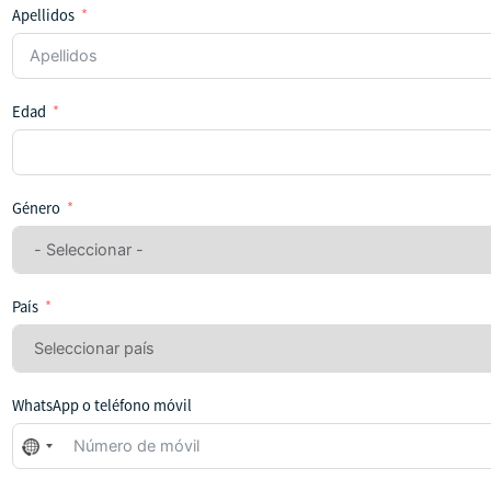
Apellidos
Edad
Género
País
WhatsApp o teléfono móvil
No
se