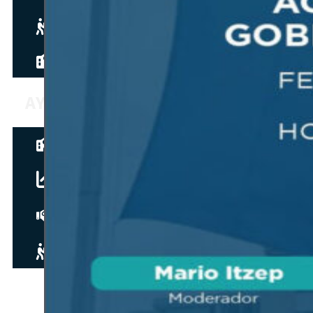
Hazte aliado
nuevo
Noticias
AYUDA
Tour guiado
Recursos para estudiantes
pronto
Guía del instructor
pronto
Contacto