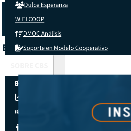
Dulce Esperanza
WIELCOOP
DMOC Análisis
ETIQUETA:
HISTORIA DE LAS 
Soporte en Modelo Cooperativo
SOBRE CBS
Qué es CBS
Resultados clave
Testimonios
Instructores
pronto