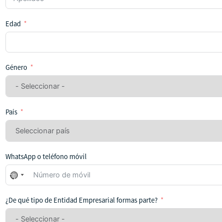
Edad
Género
País
WhatsApp o teléfono móvil
No
se
ha
¿De qué tipo de Entidad Empresarial formas parte?
seleccionado
ningún