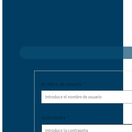
Nombre de usuario
*
Contraseña
*