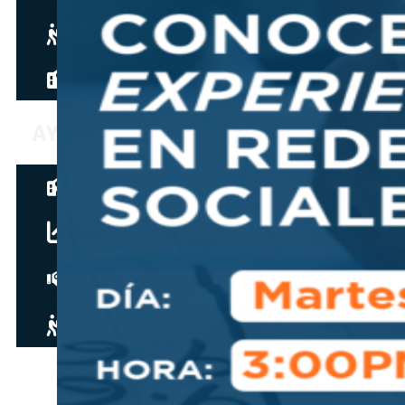
Hazte aliado
nuevo
Noticias
AYUDA
Tour guiado
Recursos para estudiantes
pronto
Guía del instructor
pronto
Contacto