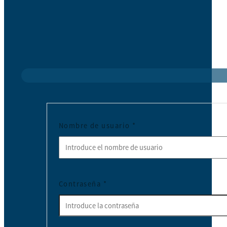
Nombre de usuario
*
Contraseña
*