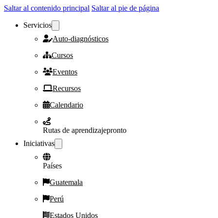
Saltar al contenido principal
Saltar al pie de página
Servicios
Auto-diagnósticos
Cursos
Eventos
Recursos
Calendario
Rutas de aprendizaje
pronto
Iniciativas
Países
Guatemala
Perú
Estados Unidos