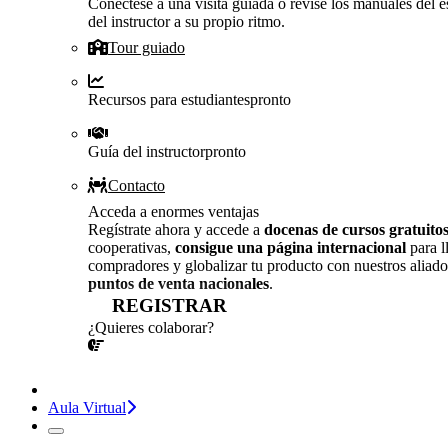
Conéctese a una visita guiada o revise los manuales del e
del instructor a su propio ritmo.
Tour guiado
Recursos para estudiantes
pronto
Guía del instructor
pronto
Contacto
Acceda a enormes ventajas
Regístrate ahora y accede a
docenas de cursos gratuito
cooperativas,
consigue una página internacional
para l
compradores y globalizar tu producto con nuestros aliado
puntos de venta nacionales
.
REGISTRAR
¿Quieres colaborar?
¡CONVERSEMOS!
Aula Virtual