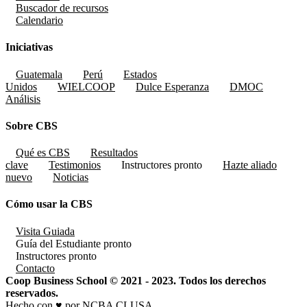
Buscador de recursos
Calendario
Iniciativas
Guatemala
Perú
Estados
Unidos
WIELCOOP
Dulce Esperanza
DMOC
Análisis
Sobre CBS
Qué es CBS
Resultados
clave
Testimonios
Instructores
pronto
Hazte aliado
nuevo
Noticias
Cómo usar la CBS
Visita Guiada
Guía del Estudiante
pronto
Instructores
pronto
Contacto
Coop Business School © 2021 - 2023. Todos los derechos
reservados.
Hecho con ♥ por NCBA CLUSA.