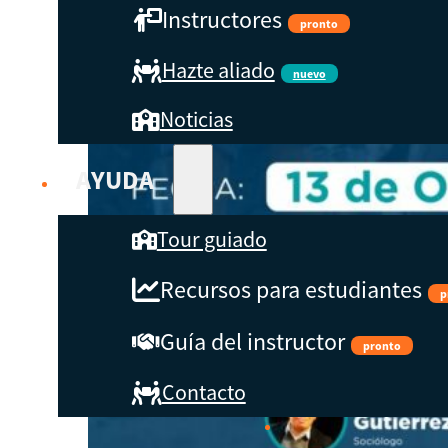
Instructores
pronto
Hazte aliado
nuevo
Noticias
AYUDA
Tour guiado
Recursos para estudiantes
p
Guía del instructor
pronto
Contacto