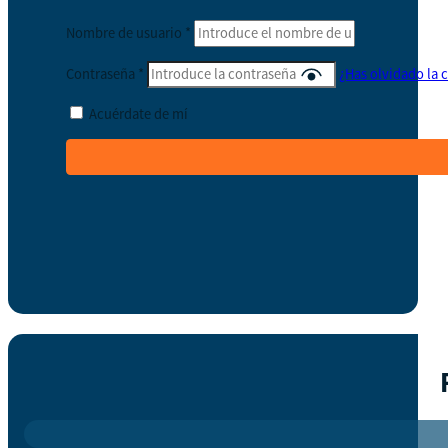
Nombre de usuario
*
Contraseña
*
¿Has olvidado la 
Acuérdate de mí