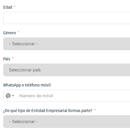
Edad
Género
País
WhatsApp o teléfono móvil
No
se
ha
¿De qué tipo de Entidad Empresarial formas parte?
seleccionado
ningún
país