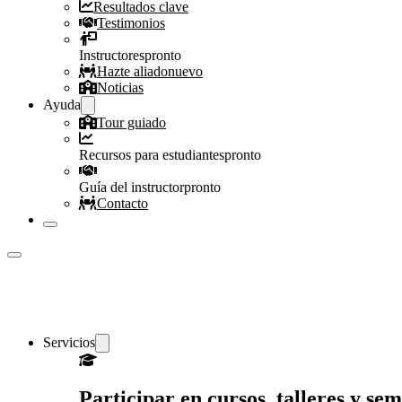
Resultados clave
Testimonios
Instructores
pronto
Hazte aliado
nuevo
Noticias
Ayuda
Tour guiado
Recursos para estudiantes
pronto
Guía del instructor
pronto
Contacto
Servicios
Participar en cursos, talleres y s