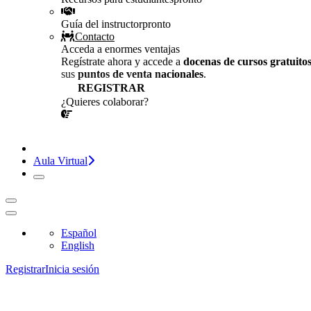
Guía del instructor
pronto
Contacto
Acceda a enormes ventajas
Regístrate ahora y accede a
docenas de cursos gratuito
sus
puntos de venta nacionales
.
REGISTRAR
¿Quieres colaborar?
¡CONVERSEMOS!
Aula Virtual
Español
English
Registrar
Inicia sesión