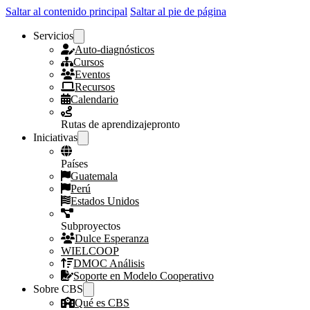
Saltar al contenido principal
Saltar al pie de página
Servicios
Auto-diagnósticos
Cursos
Eventos
Recursos
Calendario
Rutas de aprendizaje
pronto
Iniciativas
Países
Guatemala
Perú
Estados Unidos
Subproyectos
Dulce Esperanza
WIELCOOP
DMOC Análisis
Soporte en Modelo Cooperativo
Sobre CBS
Qué es CBS