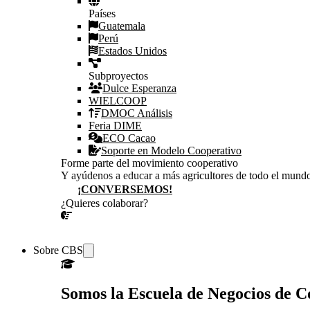
Países
Guatemala
Perú
Estados Unidos
Subproyectos
Dulce Esperanza
WIELCOOP
DMOC Análisis
Feria DIME
ECO Cacao
Soporte en Modelo Cooperativo
Forme parte del movimiento cooperativo
Y ayúdenos a educar a más agricultores de todo el mund
¡CONVERSEMOS!
¿Quieres colaborar?
¡CONVERSEMOS!
Sobre CBS
Somos la Escuela de Negocios de 