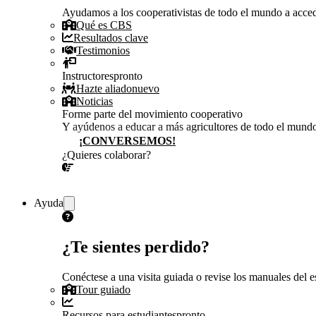
Ayudamos a los cooperativistas de todo el mundo a accede
Qué es CBS
Resultados clave
Testimonios
Instructores
pronto
Hazte aliado
nuevo
Noticias
Forme parte del movimiento cooperativo
Y ayúdenos a educar a más agricultores de todo el mund
¡CONVERSEMOS!
¿Quieres colaborar?
¡CONVERSEMOS!
Ayuda
¿Te sientes perdido?
Conéctese a una visita guiada o revise los manuales del es
Tour guiado
Recursos para estudiantes
pronto