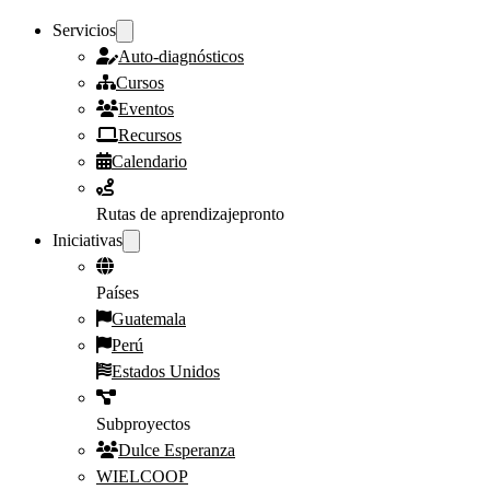
Servicios
Auto-diagnósticos
Cursos
Eventos
Recursos
Calendario
Rutas de aprendizaje
pronto
Iniciativas
Países
Guatemala
Perú
Estados Unidos
Subproyectos
Dulce Esperanza
WIELCOOP