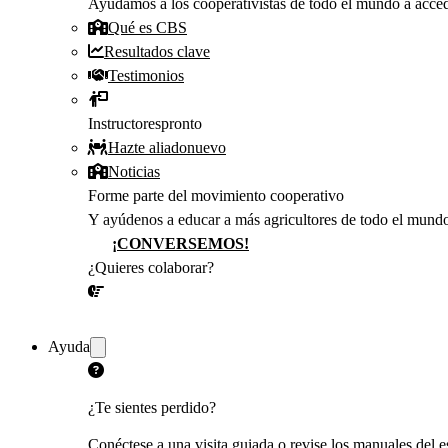
Ayudamos a los cooperativistas de todo el mundo a accede
Qué es CBS
Resultados clave
Testimonios
Instructores
pronto
Hazte aliado
nuevo
Noticias
Forme parte del movimiento cooperativo
Y ayúdenos a educar a más agricultores de todo el mund
¡CONVERSEMOS!
¿Quieres colaborar?
¡CONVERSEMOS!
Ayuda
¿Te sientes perdido?
Conéctese a una visita guiada o revise los manuales del es