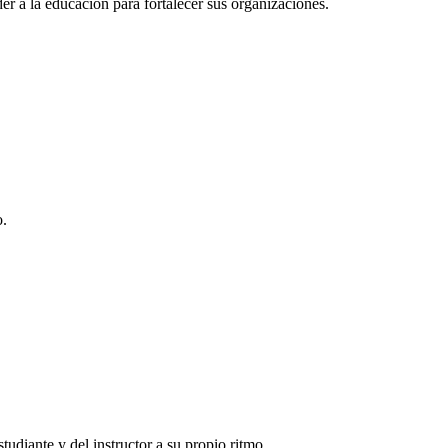
r a la educación para fortalecer sus organizaciones.
o.
tudiante y del instructor a su propio ritmo.