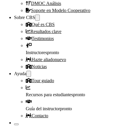
DMOC Análisis
Soporte en Modelo Cooperativo
Sobre CBS
Qué es CBS
Resultados clave
Testimonios
Instructores
pronto
Hazte aliado
nuevo
Noticias
Ayuda
Tour guiado
Recursos para estudiantes
pronto
Guía del instructor
pronto
Contacto