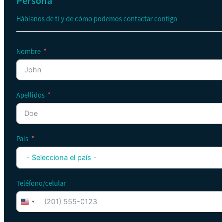
Persona
Háblanos de ti y de cómo podemos contactar contigo
Nombre
Apellidos
País
Teléfono/celular
United
States