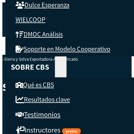
Dulce Esperanza
WIELCOOP
DMOC Análisis
Soporte en Modelo Cooperativo
Sierra y Selva Exportadora-Agromercado
Inicio
SOBRE CBS
Qué es CBS
Sierra Y Selva Exportador
Resultados clave
Testimonios
Instructores
pronto