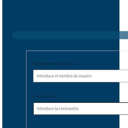
Nombre de usuario
*
Contraseña
*