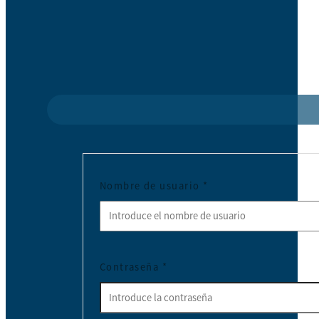
Nombre de usuario
*
Contraseña
*