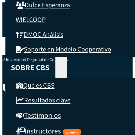
Dulce Esperanza
WIELCOOP
DMOC Análisis
Soporte en Modelo Cooperativo
Universidad Regional de Guatemala
Inicio
SOBRE CBS
Qué es CBS
Universidad Regional De G
Resultados clave
Testimonios
Instructores
pronto