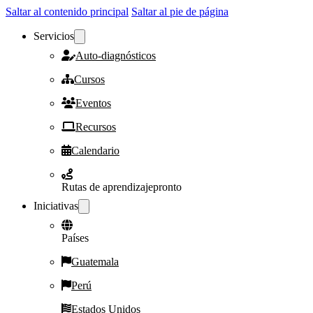
Saltar al contenido principal
Saltar al pie de página
Servicios
Auto-diagnósticos
Cursos
Eventos
Recursos
Calendario
Rutas de aprendizaje
pronto
Iniciativas
Países
Guatemala
Perú
Estados Unidos