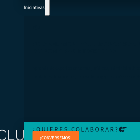
Iniciativas
COLABOREMOS Y AYUDEMOS A CREAR 
ECONOMÍA MÁS INTEGRADORA
Aprenda de expertos en temas jurídicos, administrativo
contables, financieros, de marketing y creación de cont
¿QUIERES COLABORAR?
¡CONVERSEMOS!