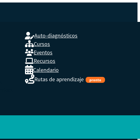
Auto-diagnósticos
Cursos
Eventos
L
Recursos
Calendario
Rutas de aprendizaje
pronto
s,
enidos.