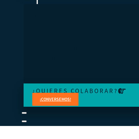
¿TE SIENTES PERDIDO?
Conéctese a una visita guiada o revise los manuales del
estudiante y del instructor a su propio ritmo.
¿QUIERES COLABORAR?
¡CONVERSEMOS!