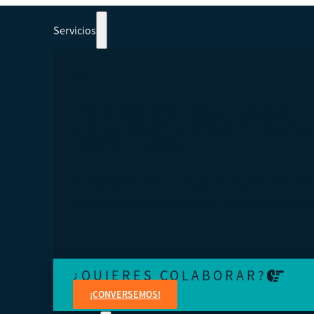
Servicios
PARTICIPAR EN CURSOS, TALLERES Y
SEMINARIOS WEB 100% ORIENTADOS A
COOPERATIVISMO.
Aprenda de expertos en temas jurídicos, administrativo
contables, financieros, de marketing y creación de cont
¿QUIERES COLABORAR?
¡CONVERSEMOS!