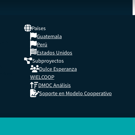
Países
Guatemala
UNA
Perú
Estados Unidos
Subproyectos
s,
Dulce Esperanza
enidos.
WIELCOOP
DMOC Análisis
Soporte en Modelo Cooperativo