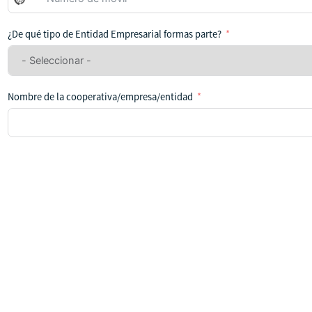
se
ha
¿De qué tipo de Entidad Empresarial formas parte?
seleccionado
ningún
país
Nombre de la cooperativa/empresa/entidad