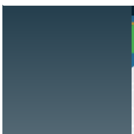
Hazte aliado
nuevo
Noticias
AYUDA
Tour guiado
Recursos para estudiantes
pronto
Guía del instructor
pronto
Contacto