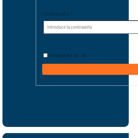
Contraseña
*
Acuérdate de mí