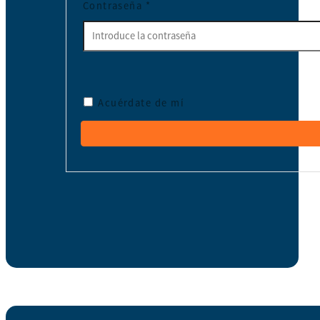
Contraseña
*
Acuérdate de mí