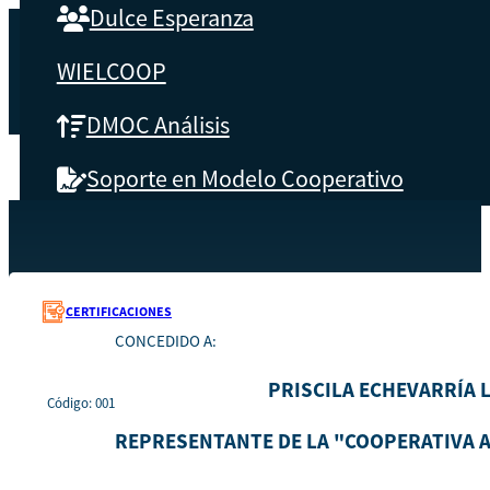
Dulce Esperanza
WIELCOOP
DMOC Análisis
Soporte en Modelo Cooperativo
SOBRE CBS
Recursos
001
Inicio
Qué es CBS
CERTIFICACIONES
CONCEDIDO A:
Resultados clave
PRISCILA ECHEVARRÍA 
Código: 001
Testimonios
REPRESENTANTE DE LA "COOPERATIVA 
Instructores
pronto