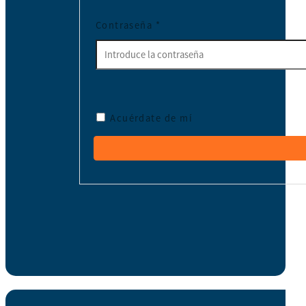
Contraseña
*
Acuérdate de mí