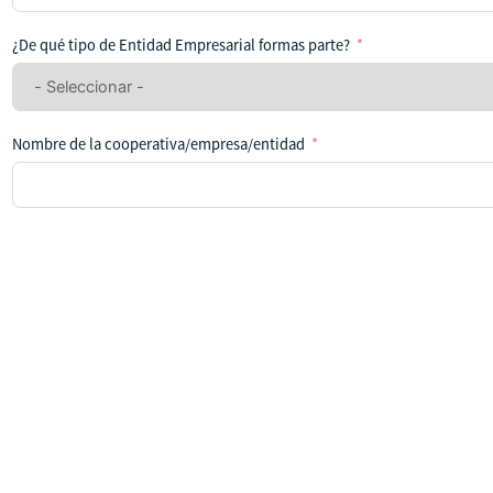
se
ha
¿De qué tipo de Entidad Empresarial formas parte?
seleccionado
ningún
país
Nombre de la cooperativa/empresa/entidad