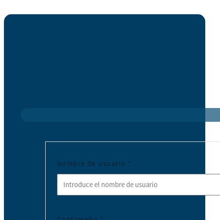
Nombre de usuario
*
Contraseña
*