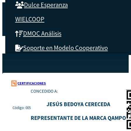
Dulce Esperanza
WIELCOOP
DMOC Análisis
Soporte en Modelo Cooperativo
SOBRE CBS
Recursos
005
Inicio
Qué es CBS
CERTIFICACIONES
CONCEDIDO A:
Resultados clave
JESÚS BEDOYA CERECEDA
Código: 005
Testimonios
REPRESENTANTE DE LA MARCA QAMPO
Instructores
pronto