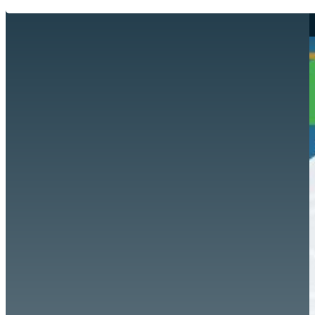
Hazte aliado
nuevo
Noticias
AYUDA
Tour guiado
Recursos para estudiantes
pronto
Guía del instructor
pronto
Contacto