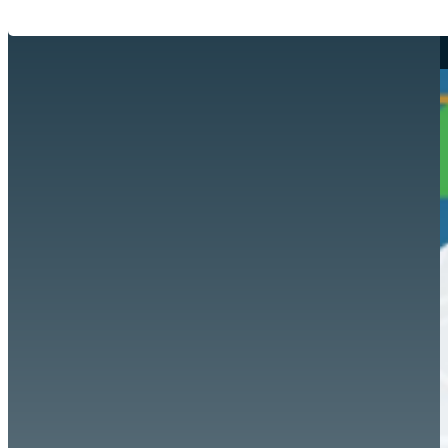
Hazte aliado
nuevo
Noticias
AYUDA
Tour guiado
Recursos para estudiantes
pronto
Guía del instructor
pronto
Contacto