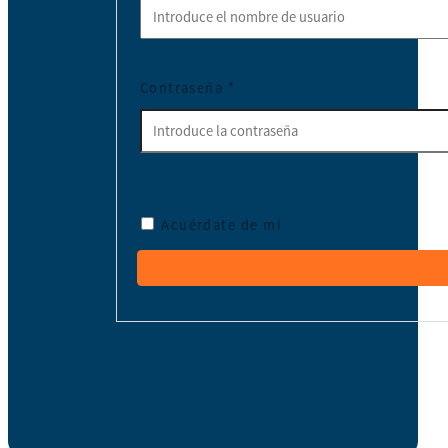
Contraseña
*
Acuérdate de mí