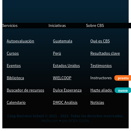
Servicios
Iniciativas
Sobre CBS
Autoevaluación
Guatemala
Qué es CBS
Cursos
Perú
Resultados clave
Eventos
Estados Unidos
Testimonios
Biblioteca
WIELCOOP
Instructores
pronto
Buscador de recursos
Dulce Esperanza
Hazte aliado
nuevo
Calendario
DMOC Análisis
Noticias
Coop Business School © 2021 - 2023. Todos los derechos reservados.
Hecho con ♥ por NCBA CLUSA.