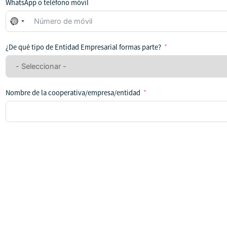
WhatsApp o teléfono móvil
No
se
ha
¿De qué tipo de Entidad Empresarial formas parte?
seleccionado
ningún
país
Nombre de la cooperativa/empresa/entidad