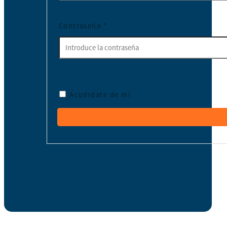
Contraseña
*
Acuérdate de mí