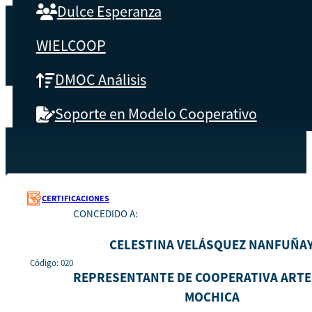
Dulce Esperanza
WIELCOOP
DMOC Análisis
Soporte en Modelo Cooperativo
SOBRE CBS
Recursos
020
Inicio
Qué es CBS
CERTIFICACIONES
CONCEDIDO A:
Resultados clave
CELESTINA VELÁSQUEZ NANFUÑA
Testimonios
Código: 020
REPRESENTANTE DE COOPERATIVA ART
MOCHICA
Instructores
pronto