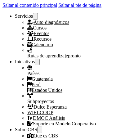
Saltar al contenido principal
Saltar al pie de página
Servicios
Auto-diagnósticos
Cursos
Eventos
Recursos
Calendario
Rutas de aprendizaje
pronto
Iniciativas
Países
Guatemala
Perú
Estados Unidos
Subproyectos
Dulce Esperanza
WIELCOOP
DMOC Análisis
Soporte en Modelo Cooperativo
Sobre CBS
Qué es CBS