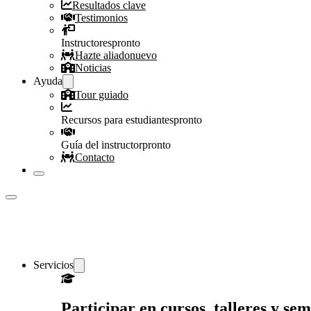
Resultados clave
Testimonios
Instructores
pronto
Hazte aliado
nuevo
Noticias
Ayuda
Tour guiado
Recursos para estudiantes
pronto
Guía del instructor
pronto
Contacto
Servicios
Participar en cursos, talleres y s