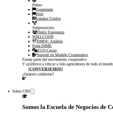
Países
Guatemala
Perú
Estados Unidos
Subproyectos
Dulce Esperanza
WIELCOOP
DMOC Análisis
Feria DIME
ECO Cacao
Soporte en Modelo Cooperativo
Forme parte del movimiento cooperativo
Y ayúdenos a educar a más agricultores de todo el mund
¡CONVERSEMOS!
¿Quieres colaborar?
¡CONVERSEMOS!
Sobre CBS
Somos la Escuela de Negocios de 