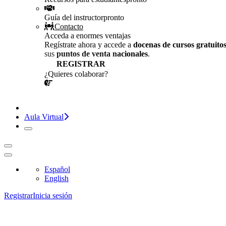
Guía del instructor
pronto
Contacto
Acceda a enormes ventajas
Regístrate ahora y accede a
docenas de cursos gratuito
sus
puntos de venta nacionales
.
REGISTRAR
¿Quieres colaborar?
¡CONVERSEMOS!
Aula Virtual
Español
English
Registrar
Inicia sesión