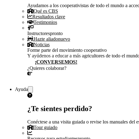
Ayudamos a los cooperativistas de todo el mundo a accede
Qué es CBS
Resultados clave
Testimonios
Instructores
pronto
Hazte aliado
nuevo
Noticias
Forme parte del movimiento cooperativo
Y ayúdenos a educar a más agricultores de todo el mund
¡CONVERSEMOS!
¿Quieres colaborar?
¡CONVERSEMOS!
Ayuda
¿Te sientes perdido?
Conéctese a una visita guiada o revise los manuales del es
Tour guiado
Recursos para estudiantes
pronto