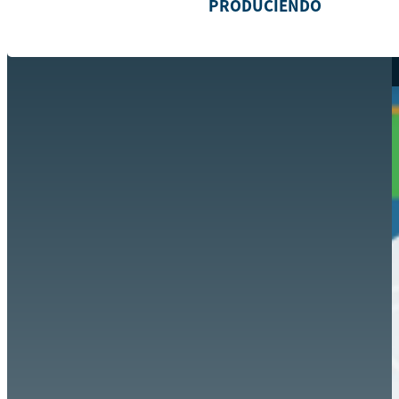
PRODUCIENDO
Hazte aliado
nuevo
Noticias
AYUDA
Tour guiado
Recursos para estudiantes
pronto
Guía del instructor
pronto
Contacto