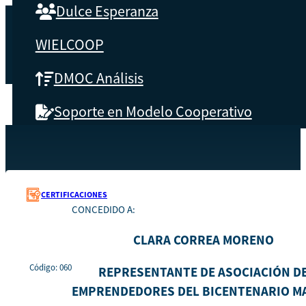
Dulce Esperanza
WIELCOOP
DMOC Análisis
Soporte en Modelo Cooperativo
SOBRE CBS
Recursos
060
Inicio
Qué es CBS
CERTIFICACIONES
CONCEDIDO A:
Resultados clave
CLARA CORREA MORENO
Testimonios
Código: 060
REPRESENTANTE DE ASOCIACIÓN D
EMPRENDEDORES DEL BICENTENARIO M
Instructores
pronto