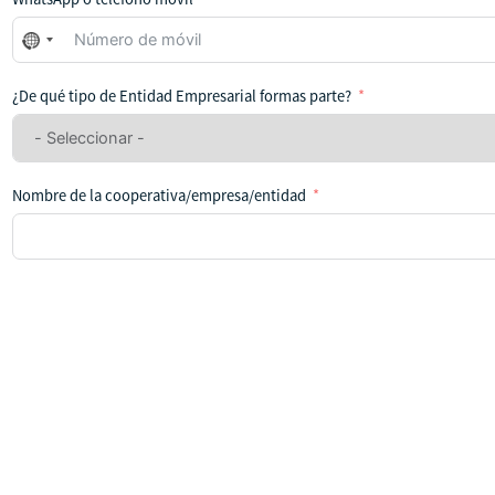
No
se
ha
¿De qué tipo de Entidad Empresarial formas parte?
seleccionado
ningún
país
Nombre de la cooperativa/empresa/entidad