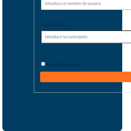
Contraseña
*
Acuérdate de mí