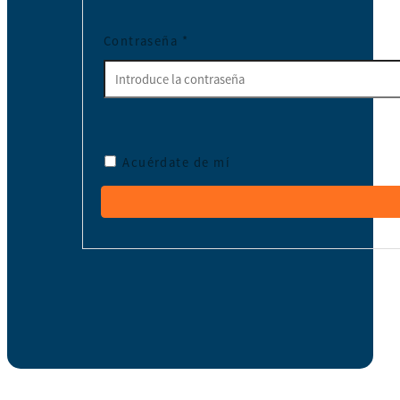
Contraseña
*
Acuérdate de mí