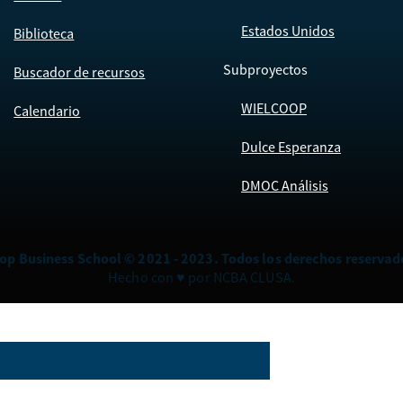
Estados Unidos
Biblioteca
Subproyectos
Buscador de recursos
WIELCOOP
Calendario
Dulce Esperanza
DMOC Análisis
op Business School © 2021 - 2023. Todos los derechos reservad
Hecho con ♥ por NCBA CLUSA.