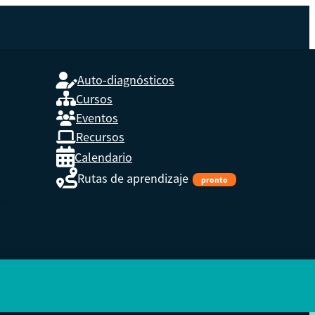
Auto-diagnósticos
Cursos
Eventos
L
Recursos
Calendario
Rutas de aprendizaje
pronto
s,
enidos.