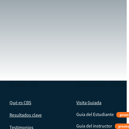
SOBRE CBS
CÓMO USAR LA CBS
Qué es CBS
Visita Guiada
Guía del Estudiante
Resultados clave
pront
Guía del instructor
pront
Testimonios