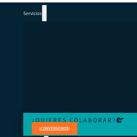
Servicios
PARTICIPAR EN CURSOS, TALLERES Y
SEMINARIOS WEB 100% ORIENTADOS A
COOPERATIVISMO.
Aprenda de expertos en temas jurídicos, administrativo
contables, financieros, de marketing y creación de cont
¿QUIERES COLABORAR?
¡CONVERSEMOS!