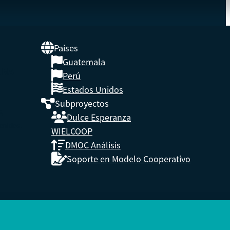
Países
Guatemala
UNA
Perú
Estados Unidos
Subproyectos
s,
Dulce Esperanza
enidos.
WIELCOOP
DMOC Análisis
Soporte en Modelo Cooperativo