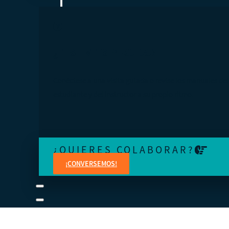
¿TE SIENTES PERDIDO?
Conéctese a una visita guiada o revise los manuales del
estudiante y del instructor a su propio ritmo.
¿QUIERES COLABORAR?
¡CONVERSEMOS!