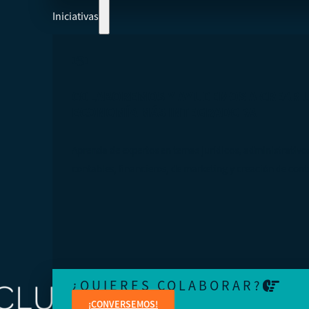
Iniciativas
COLABOREMOS Y AYUDEMOS A CREAR 
ECONOMÍA MÁS INTEGRADORA
Aprenda de expertos en temas jurídicos, administrativo
contables, financieros, de marketing y creación de cont
¿QUIERES COLABORAR?
¡CONVERSEMOS!