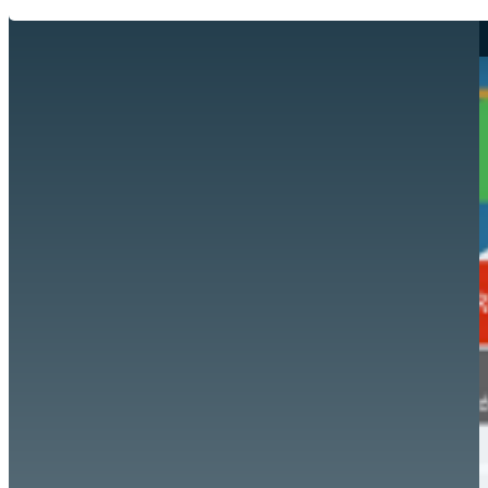
Hazte aliado
nuevo
Noticias
AYUDA
Tour guiado
Recursos para estudiantes
pronto
Guía del instructor
pronto
Contacto