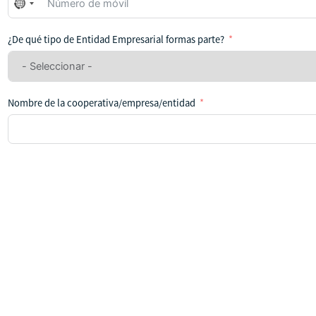
No
se
ha
¿De qué tipo de Entidad Empresarial formas parte?
seleccionado
ningún
país
Nombre de la cooperativa/empresa/entidad