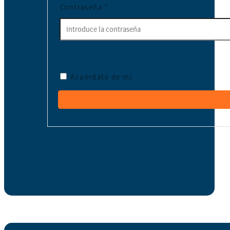
Contraseña
*
Acuérdate de mí