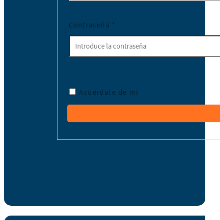
Contraseña
*
Acuérdate de mí