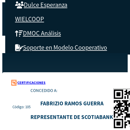
Dulce Esperanza
WIELCOOP
DMOC Análisis
Soporte en Modelo Cooperativo
SOBRE CBS
Recursos
105
Inicio
Qué es CBS
CERTIFICACIONES
CONCEDIDO A:
Resultados clave
FABRIZIO RAMOS GUERRA
Código: 105
Testimonios
REPRESENTANTE DE SCOTIABANK
Instructores
pronto