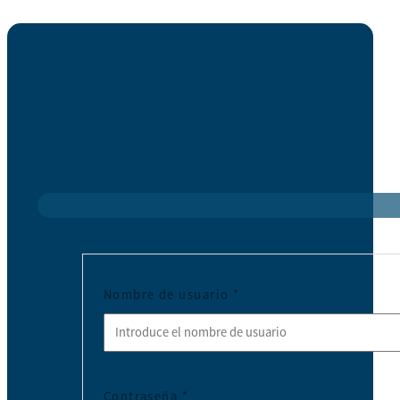
Nombre de usuario
*
Contraseña
*