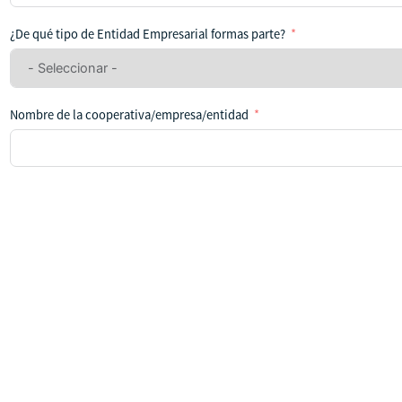
se
ha
¿De qué tipo de Entidad Empresarial formas parte?
seleccionado
ningún
país
Nombre de la cooperativa/empresa/entidad