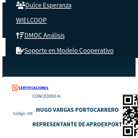
Dulce Esperanza
WIELCOOP
DMOC Análisis
Soporte en Modelo Cooperativo
SOBRE CBS
Recursos
109
Inicio
Qué es CBS
CERTIFICACIONES
CONCEDIDO A:
Resultados clave
HUGO VARGAS PORTOCARRERO
Código: 109
Testimonios
REPRESENTANTE DE APROEXPORT
Instructores
pronto