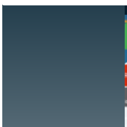
Hazte aliado
nuevo
Noticias
AYUDA
Tour guiado
Recursos para estudiantes
pronto
Guía del instructor
pronto
Contacto