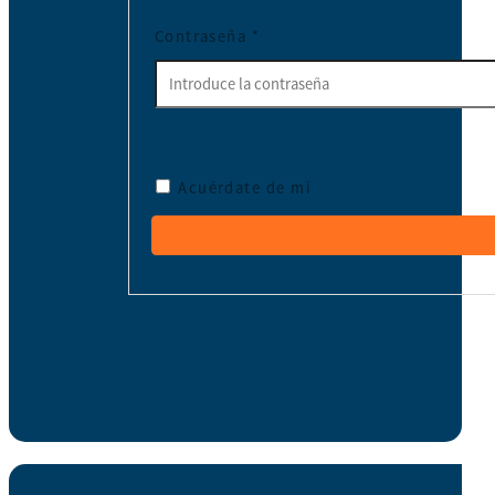
Contraseña
*
Acuérdate de mí