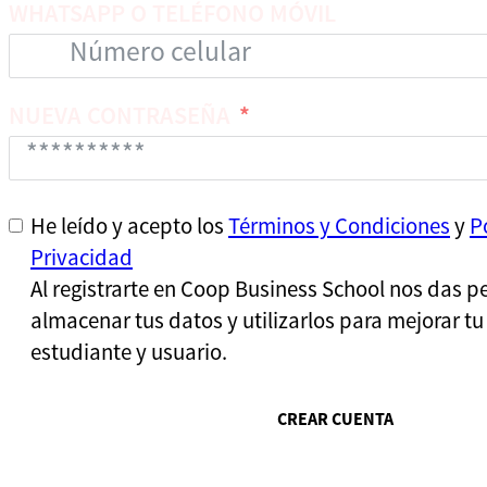
WHATSAPP O TELÉFONO MÓVIL
NUEVA CONTRASEÑA
He leído y acepto los
Términos y Condiciones
y
P
Privacidad
Al registrarte en Coop Business School nos das p
almacenar tus datos y utilizarlos para mejorar t
estudiante y usuario.
CREAR CUENTA