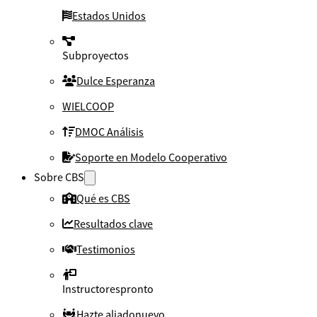
Estados Unidos
Subproyectos
Dulce Esperanza
WIELCOOP
DMOC Análisis
Soporte en Modelo Cooperativo
Sobre CBS
Qué es CBS
Resultados clave
Testimonios
Instructores
pronto
Hazte aliado
nuevo