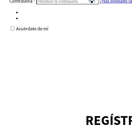
Contraseña
*
¿Has olvidado l
Acuérdate de mí
REGÍST