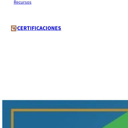
Recursos
134
CERTIFICACIONES
CONCEDIDO A:
MARYELINN
Código:
REPRESENTANTE DE L
134