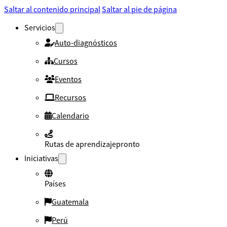
Saltar al contenido principal
Saltar al pie de página
Servicios
Auto-diagnósticos
Cursos
Eventos
Recursos
Calendario
Rutas de aprendizaje
pronto
Iniciativas
Países
Guatemala
Perú