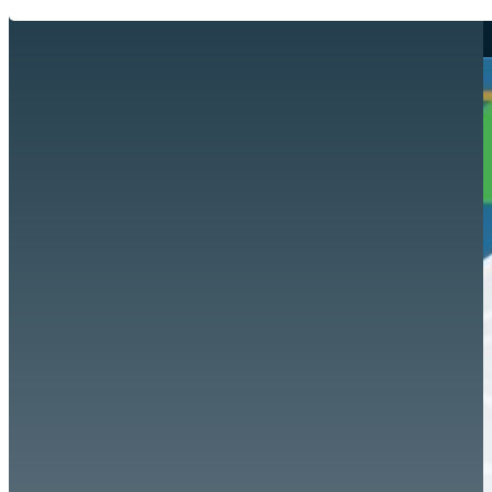
Hazte aliado
nuevo
Noticias
AYUDA
Tour guiado
Recursos para estudiantes
pronto
Guía del instructor
pronto
Contacto