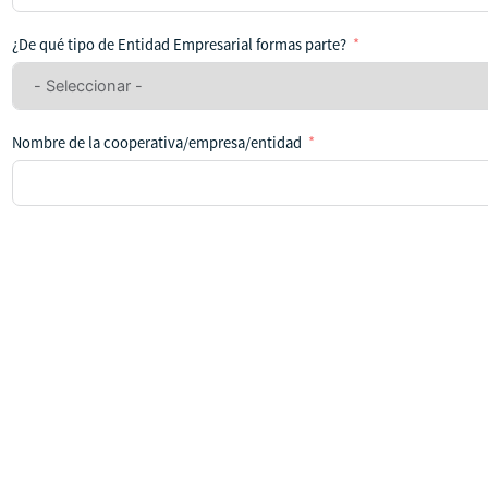
se
ha
¿De qué tipo de Entidad Empresarial formas parte?
seleccionado
ningún
país
Nombre de la cooperativa/empresa/entidad