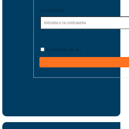
Contraseña
*
Acuérdate de mí