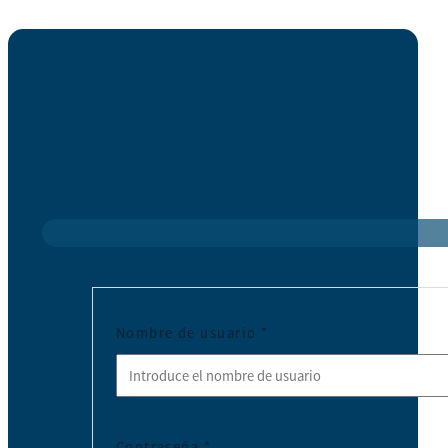
Nombre de usuario
*
Contraseña
*