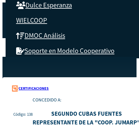
Dulce Esperanza
WIELCOOP
DMOC Análisis
Soporte en Modelo Cooperativo
SOBRE CBS
Recursos
138
Inicio
Qué es CBS
CERTIFICACIONES
CONCEDIDO A:
Resultados clave
SEGUNDO CUBAS FUENTES
Código: 138
Testimonios
REPRESENTANTE DE LA "COOP. JUMARP
Instructores
pronto