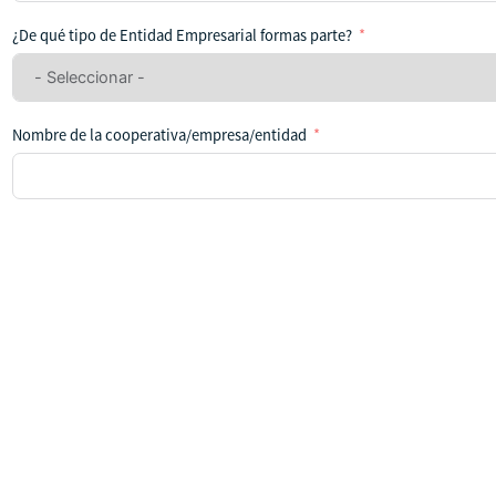
se
ha
¿De qué tipo de Entidad Empresarial formas parte?
seleccionado
ningún
país
Nombre de la cooperativa/empresa/entidad