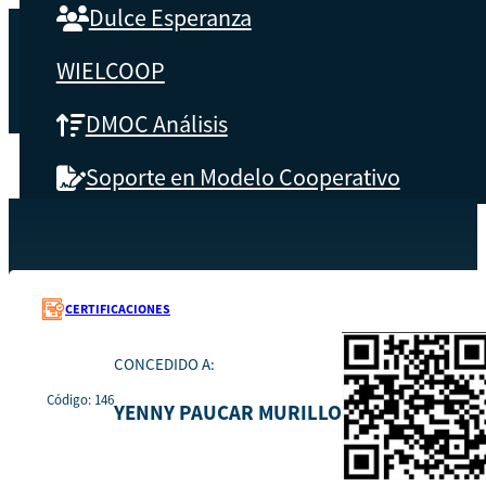
Dulce Esperanza
WIELCOOP
DMOC Análisis
Soporte en Modelo Cooperativo
SOBRE CBS
Recursos
146
Inicio
Qué es CBS
CERTIFICACIONES
Resultados clave
CONCEDIDO A:
Código: 146
Testimonios
YENNY PAUCAR MURILLO
Instructores
pronto