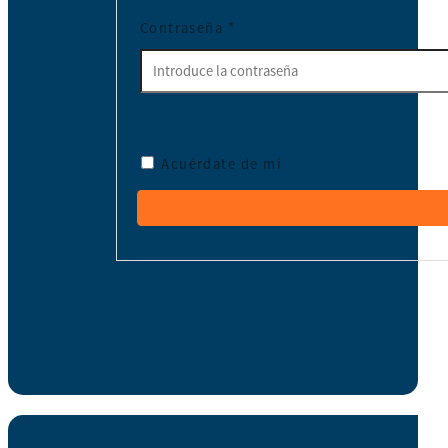
Contraseña
*
Acuérdate de mí