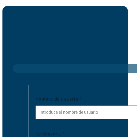
Nombre de usuario
*
Contraseña
*