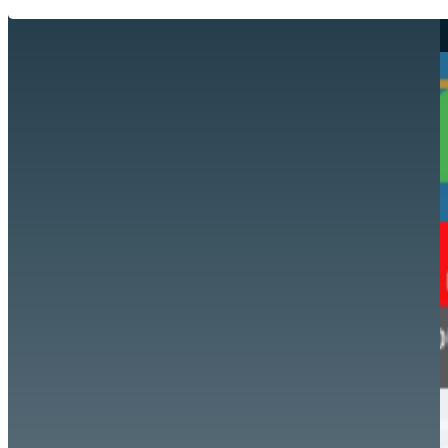
Hazte aliado
nuevo
Noticias
AYUDA
Tour guiado
Recursos para estudiantes
pronto
Guía del instructor
pronto
Contacto