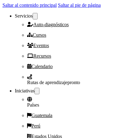
Saltar al contenido principal
Saltar al pie de página
Servicios
Auto-diagnósticos
Cursos
Eventos
Recursos
Calendario
Rutas de aprendizaje
pronto
Iniciativas
Países
Guatemala
Perú
Estados Unidos