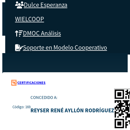
Dulce Esperanza
WIELCOOP
DMOC Análisis
Soporte en Modelo Cooperativo
SOBRE CBS
Recursos
169
Inicio
Qué es CBS
CERTIFICACIONES
Resultados clave
CONCEDIDO A:
Código: 169
Testimonios
REYSER RENÉ AYLLÓN RODRÍGUEZ
Instructores
pronto