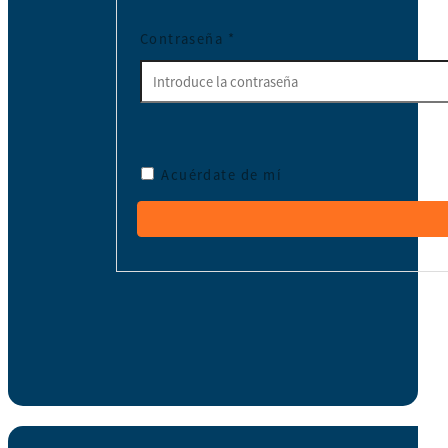
Contraseña
*
Acuérdate de mí