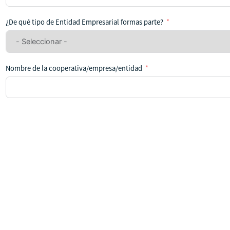
se
ha
¿De qué tipo de Entidad Empresarial formas parte?
seleccionado
ningún
país
Nombre de la cooperativa/empresa/entidad