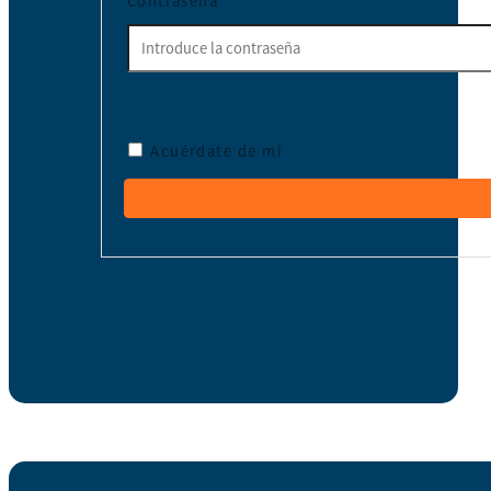
Contraseña
*
Acuérdate de mí