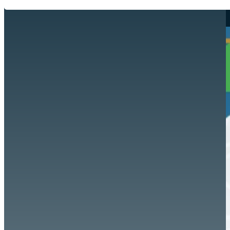
Hazte aliado
nuevo
Noticias
AYUDA
Tour guiado
Recursos para estudiantes
pronto
Guía del instructor
pronto
Contacto