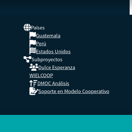
Países
Guatemala
UNA
Perú
Estados Unidos
Subproyectos
s,
Dulce Esperanza
enidos.
WIELCOOP
DMOC Análisis
Soporte en Modelo Cooperativo