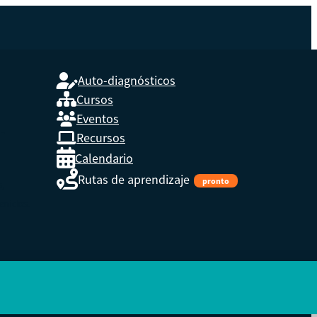
Auto-diagnósticos
Cursos
Eventos
L
Recursos
Calendario
Rutas de aprendizaje
pronto
s,
enidos.