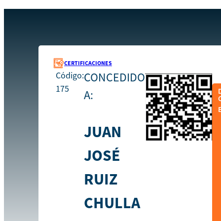
Recursos
175
Inicio
CERTIFICACIONES
Código:
CONCEDIDO
175
A:
JUAN
JOSÉ
RUIZ
CHULLA