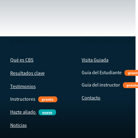
SOBRE CBS
CÓMO USAR LA CBS
Qué es CBS
Visita Guiada
Guía del Estudiante
Resultados clave
pront
Guía del instructor
pront
Testimonios
Contacto
Instructores
pronto
Hazte aliado
nuevo
Noticias