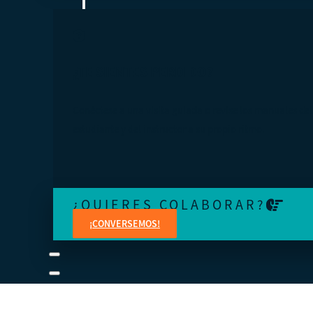
¿TE SIENTES PERDIDO?
Conéctese a una visita guiada o revise los manuales del
estudiante y del instructor a su propio ritmo.
¿QUIERES COLABORAR?
¡CONVERSEMOS!