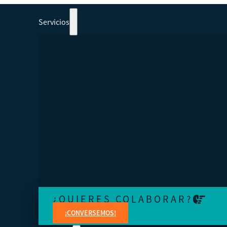
Servicios
PARTICIPAR EN CURSOS, TALLERES Y
SEMINARIOS WEB 100% ORIENTADOS A
COOPERATIVISMO.
Aprenda de expertos en temas jurídicos, administrativo
contables, financieros, de marketing y creación de cont
¿QUIERES COLABORAR?
¡CONVERSEMOS!