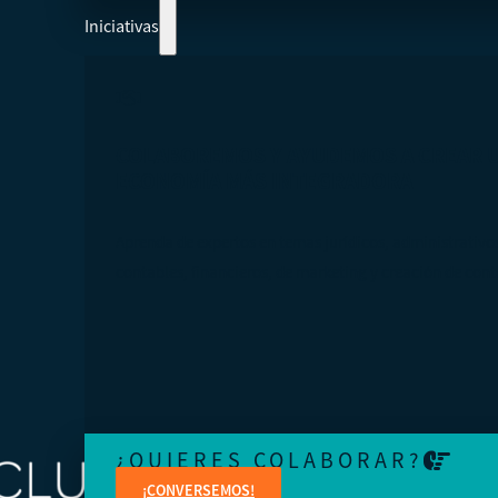
Iniciativas
COLABOREMOS Y AYUDEMOS A CREAR 
ECONOMÍA MÁS INTEGRADORA
Aprenda de expertos en temas jurídicos, administrativo
contables, financieros, de marketing y creación de cont
¿QUIERES COLABORAR?
¡CONVERSEMOS!