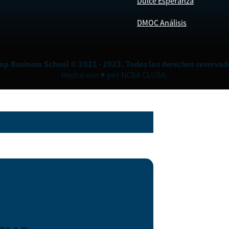
Dulce Esperanza
DMOC Análisis
op Business School © 2021 - 2023. Todos los derechos reservad
Hecho con ♥ por NCBA CLUSA.