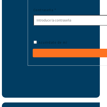
Contraseña
*
Acuérdate de mí