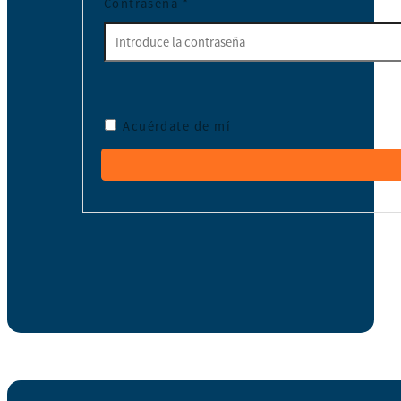
Contraseña
*
Acuérdate de mí