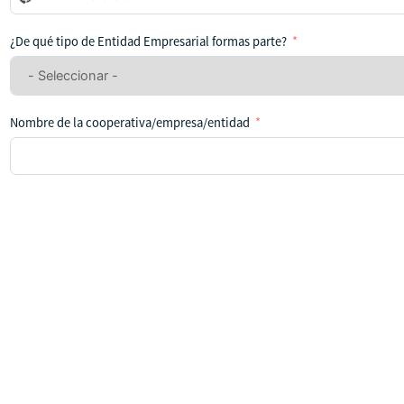
se
ha
¿De qué tipo de Entidad Empresarial formas parte?
seleccionado
ningún
país
Nombre de la cooperativa/empresa/entidad