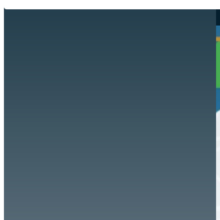
Hazte aliado
nuevo
Noticias
AYUDA
Tour guiado
Recursos para estudiantes
pronto
Guía del instructor
pronto
Contacto