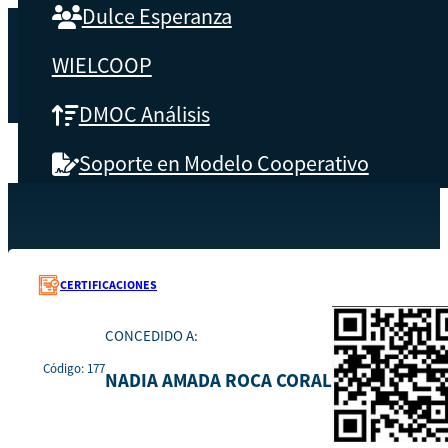
Dulce Esperanza
WIELCOOP
DMOC Análisis
Soporte en Modelo Cooperativo
SOBRE CBS
Recursos
177
Inicio
Qué es CBS
CERTIFICACIONES
Resultados clave
CONCEDIDO A:
Código: 177
Testimonios
NADIA AMADA ROCA CORAL
Instructores
pronto