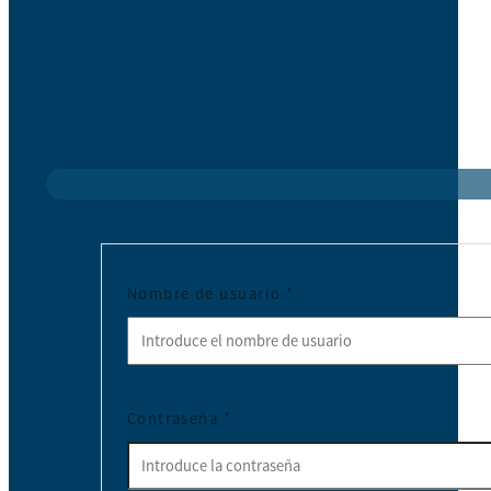
Nombre de usuario
*
Contraseña
*