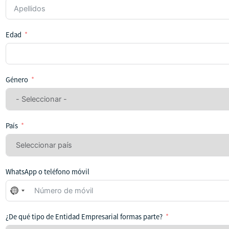
Edad
Género
País
WhatsApp o teléfono móvil
No
se
ha
¿De qué tipo de Entidad Empresarial formas parte?
seleccionado