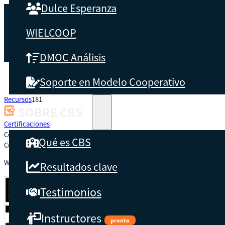
Dulce Esperanza
WIELCOOP
DMOC Análisis
Soporte en Modelo Cooperativo
Recursos
181
Inicio
SOBRE CBS
Certificaciones
Código: 181
Qué es CBS
Concedido a:
Williams José López Rojas
Resultados clave
Testimonios
Instructores
pronto