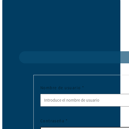
Nombre de usuario
*
Contraseña
*