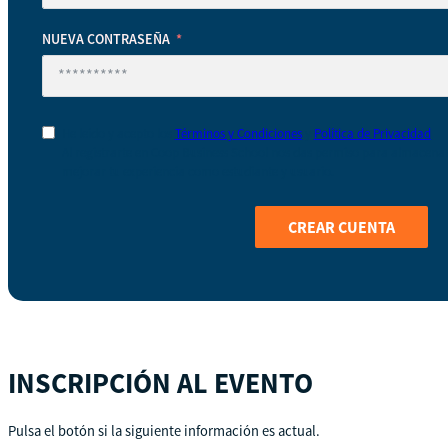
se
ha
NUEVA CONTRASEÑA
seleccionado
ningún
país
He leído y acepto los
Términos y Condiciones
y
Política de Privacidad
Al registrarte en Coop Business School nos das permiso para almacenar 
mejorar tu experiencia como estudiante y usuario.
CREAR CUENTA
INSCRIPCIÓN AL EVENTO
Pulsa el botón si la siguiente información es actual.