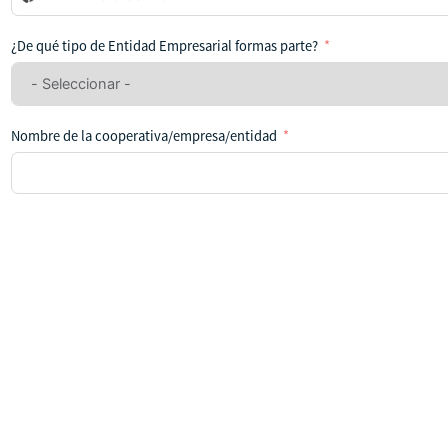
se
ha
¿De qué tipo de Entidad Empresarial formas parte?
seleccionado
ningún
país
Nombre de la cooperativa/empresa/entidad