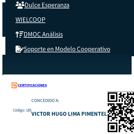
Dulce Esperanza
WIELCOOP
DMOC Análisis
Soporte en Modelo Cooperativo
SOBRE CBS
Recursos
185
Inicio
Qué es CBS
CERTIFICACIONES
Resultados clave
CONCEDIDO A:
Código: 185
Testimonios
VICTOR HUGO LIMA PIMENTEL
Instructores
pronto