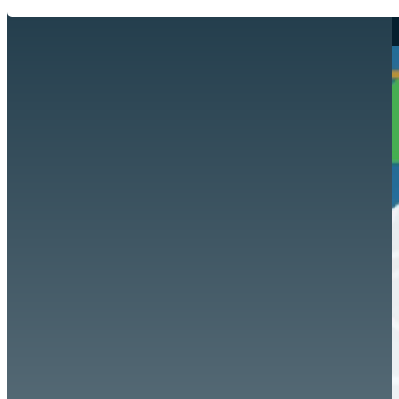
Hazte aliado
nuevo
Noticias
AYUDA
Tour guiado
Recursos para estudiantes
pronto
Guía del instructor
pronto
Contacto