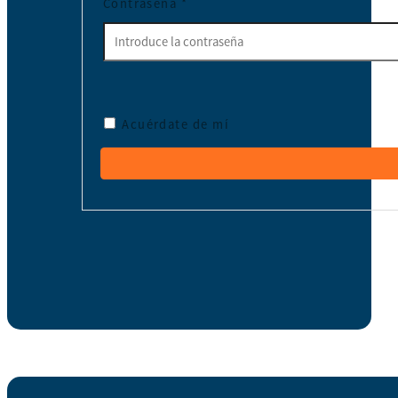
Contraseña
*
Acuérdate de mí