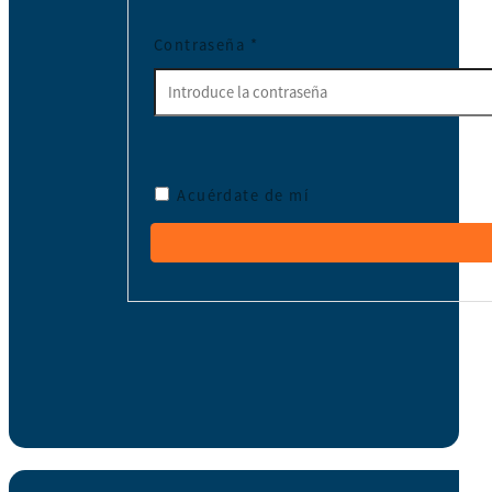
Contraseña
*
Acuérdate de mí