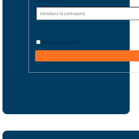
Contraseña
*
Acuérdate de mí