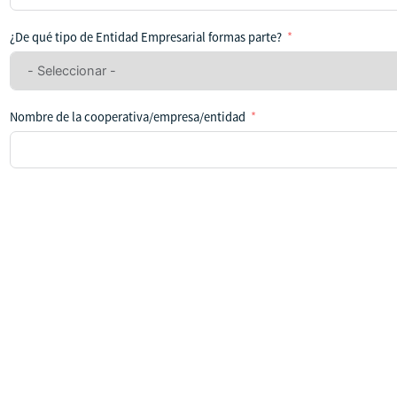
se
ha
¿De qué tipo de Entidad Empresarial formas parte?
seleccionado
ningún
país
Nombre de la cooperativa/empresa/entidad