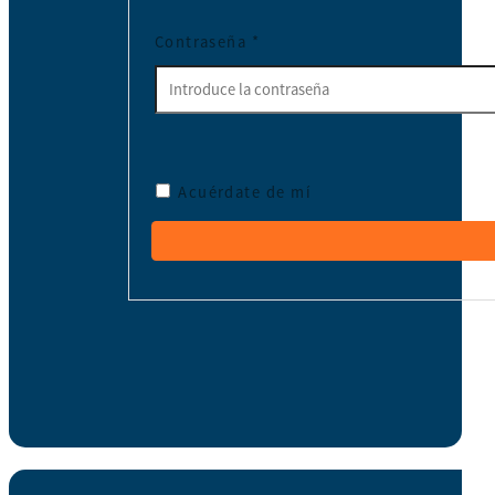
Contraseña
*
Acuérdate de mí