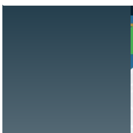
Hazte aliado
nuevo
Noticias
AYUDA
Tour guiado
Recursos para estudiantes
pronto
Guía del instructor
pronto
Contacto