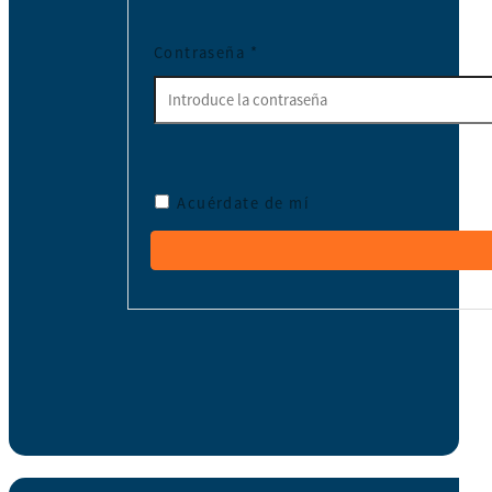
Contraseña
*
Acuérdate de mí