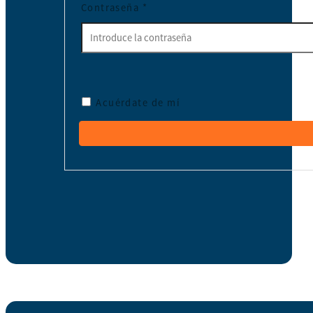
Contraseña
*
Acuérdate de mí