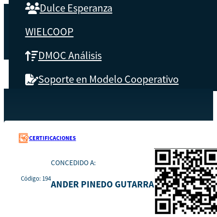
Dulce Esperanza
WIELCOOP
DMOC Análisis
Soporte en Modelo Cooperativo
SOBRE CBS
Recursos
194
Inicio
Qué es CBS
CERTIFICACIONES
Resultados clave
CONCEDIDO A:
Código: 194
Testimonios
ANDER PINEDO GUTARRA
Instructores
pronto