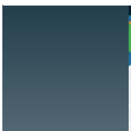
Hazte aliado
nuevo
Noticias
AYUDA
Tour guiado
Recursos para estudiantes
pronto
Guía del instructor
pronto
Contacto