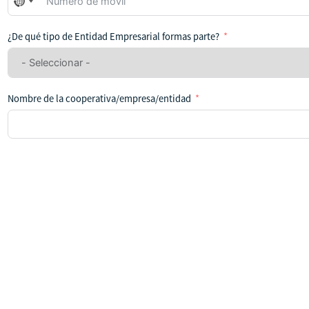
No
se
ha
¿De qué tipo de Entidad Empresarial formas parte?
seleccionado
ningún
país
Nombre de la cooperativa/empresa/entidad