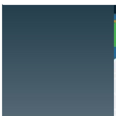
Hazte aliado
nuevo
Noticias
AYUDA
Tour guiado
Recursos para estudiantes
pronto
Guía del instructor
pronto
Contacto