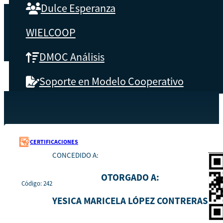
Dulce Esperanza
WIELCOOP
DMOC Análisis
Soporte en Modelo Cooperativo
SOBRE CBS
Recursos
242
Inicio
Qué es CBS
CERTIFICACIONES
CONCEDIDO A:
Resultados clave
OTORGADO A:
Código: 242
Testimonios
YESICA MARICELA LÓPEZ CONTRERAS
Instructores
pronto