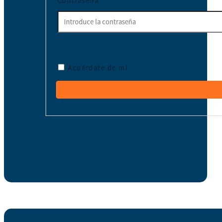
Contraseña
*
Acuérdate de mí