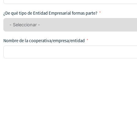
se
ha
¿De qué tipo de Entidad Empresarial formas parte?
seleccionado
ningún
país
Nombre de la cooperativa/empresa/entidad