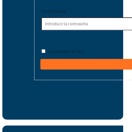
Contraseña
*
Acuérdate de mí