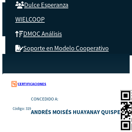
Dulce Esperanza
WIELCOOP
DMOC Análisis
Soporte en Modelo Cooperativo
SOBRE CBS
Recursos
319
Inicio
Qué es CBS
CERTIFICACIONES
Resultados clave
CONCEDIDO A:
Código: 319
Testimonios
ANDRÉS MOISÉS HUAYANAY QUISPE
Instructores
pronto