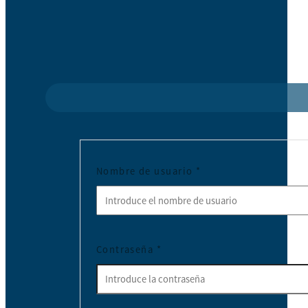
Nombre de usuario
*
Contraseña
*