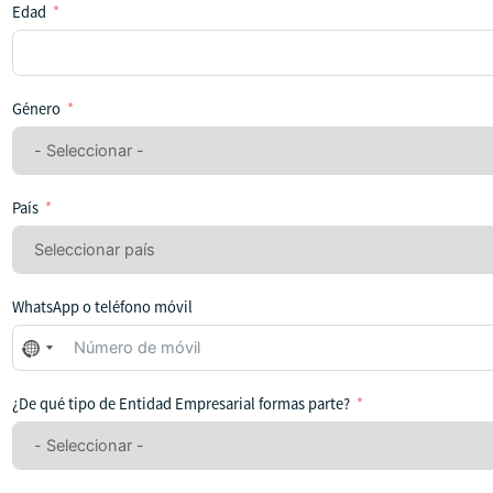
Edad
Género
País
WhatsApp o teléfono móvil
No
se
ha
¿De qué tipo de Entidad Empresarial formas parte?
seleccionado
ningún
país