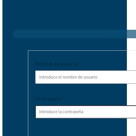
Nombre de usuario
*
Contraseña
*