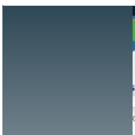
Hazte aliado
nuevo
Noticias
AYUDA
Tour guiado
Recursos para estudiantes
pronto
Guía del instructor
pronto
Contacto